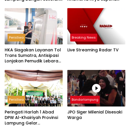
dengan Dana Swadaya
‘Pindah Alam’ di Teluk
Hantu
Peristiwa
Breaking News
HKA Siagakan Layanan Tol
Live Streaming Radar TV
Trans Sumatra, Antisipasi
Lonjakan Pemudik Lebaran
2026
Peristiwa
Bandarlampung
Peringati Harlah 1 Abad
JPO Siger Milenial Disesaki
DPW Al-Khairiyah Provinsi
Warga
Lampung Gelar
Serangkaian Acara