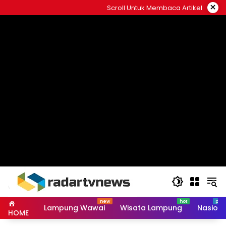
Skip
×
Scroll Untuk Membaca Artikel
to
content
Lampung Wawai
Wisata Lampung
Nasiona
HOME