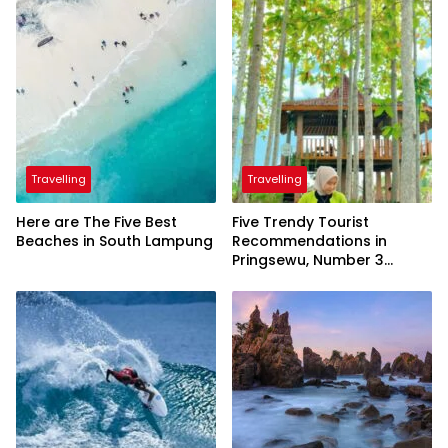
Travelling
Travelling
Here are The Five Best
Five Trendy Tourist
Beaches in South Lampung
Recommendations in
Pringsewu, Number 3
Inaugurated by the
President