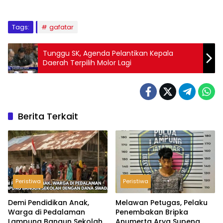
Tags:
gafatar
Tunggu SK, Agenda Pelantikan Kepala
Daerah Terpilih Molor Lagi
Berita Terkait
Peristiwa
Peristiwa
Demi Pendidikan Anak,
Melawan Petugas, Pelaku
Warga di Pedalaman
Penembakan Bripka
Lampung Bangun Sekolah
Anumerta Arya Supena