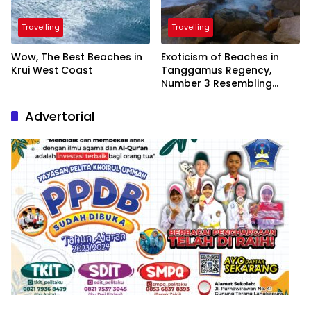
Travelling
Travelling
Wow, The Best Beaches in
Exoticism of Beaches in
Krui West Coast
Tanggamus Regency,
Number 3 Resembling
Nature Paintings
Advertorial