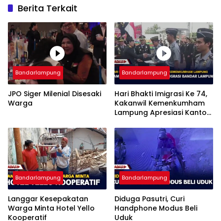
Berita Terkait
Bandarlampung
Bandarlampung
JPO Siger Milenial Disesaki
Hari Bhakti Imigrasi Ke 74,
Warga
Kakanwil Kemenkumham
Lampung Apresiasi Kantor
Imigrasi Bandar Lampung
Bandarlampung
Bandarlampung
Langgar Kesepakatan
Diduga Pasutri, Curi
Warga Minta Hotel Yello
Handphone Modus Beli
Kooperatif
Uduk