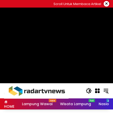
Skip
×
Scroll Untuk Membaca Artikel
to
content
Lampung Wawai
Wisata Lampung
Nasiona
HOME