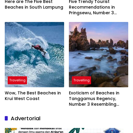
Here are The Five Best
Five Trendy Tourist
Beaches in South Lampung
Recommendations in
Pringsewu, Number 3
Inaugurated by the
President
Travelling
Travelling
Wow, The Best Beaches in
Exoticism of Beaches in
Krui West Coast
Tanggamus Regency,
Number 3 Resembling
Nature Paintings
Advertorial