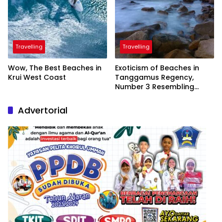
Travelling
Travelling
Wow, The Best Beaches in
Exoticism of Beaches in
Krui West Coast
Tanggamus Regency,
Number 3 Resembling
Nature Paintings
Advertorial