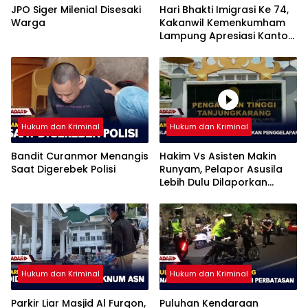
JPO Siger Milenial Disesaki
Hari Bhakti Imigrasi Ke 74,
Warga
Kakanwil Kemenkumham
Lampung Apresiasi Kantor
Imigrasi Bandar Lampung
Hukum dan Kriminal
Hukum dan Kriminal
Bandit Curanmor Menangis
Hakim Vs Asisten Makin
Saat Digerebek Polisi
Runyam, Pelapor Asusila
Lebih Dulu Dilaporkan
Penggelapan
Hukum dan Kriminal
Hukum dan Kriminal
Parkir Liar Masjid Al Furqon,
Puluhan Kendaraan