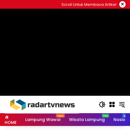
Skip
×
Scroll Untuk Membaca Artikel
to
content
Lampung Wawai
Wisata Lampung
Nasiona
HOME