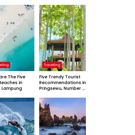
elling
Travelling
are The Five
Five Trendy Tourist
Beaches in
Recommendations in
h Lampung
Pringsewu, Number 3
Inaugurated by the
President