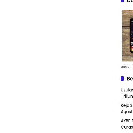
Do
unduh a
Be
Usula
Triliun
Kejat
Agust
AKBP 
Curas