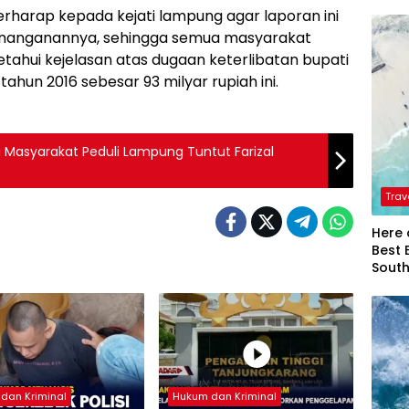
erharap kepada kejati lampung agar laporan ini
enanganannya, sehingga semua masyarakat
hui kejelasan atas dugaan keterlibatan bupati
hun 2016 sebesar 93 milyar rupiah ini.
i Masyarakat Peduli Lampung Tuntut Farizal
Trav
Here 
Best 
Sout
dan Kriminal
Hukum dan Kriminal