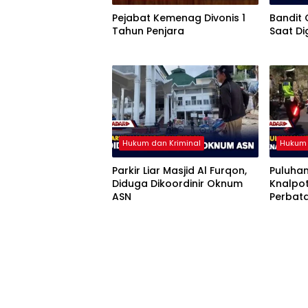
Pejabat Kemenag Divonis 1
Bandit
Tahun Penjara
Saat Di
Hukum dan Kriminal
Hukum 
Parkir Liar Masjid Al Furqon,
Puluha
Diduga Dikoordinir Oknum
Knalpo
ASN
Perbat