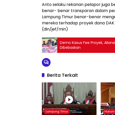
Anto selaku rekanan pelapor juga b
benar- benar transparan dalam p
Lampung Timur benar-benar mengeta
mereka terhadap proyek dana DAK ta
(din/jef/min)
Demo Kasus Fee Proyek, Alians
Dibebaskan
Berita Terkait
Lampung Timur
Hukum 