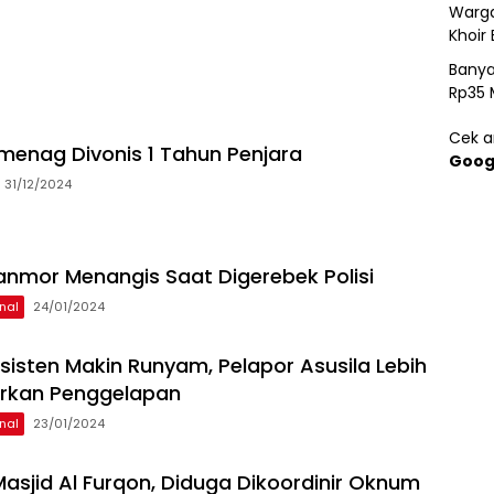
Warga
Khoir 
Banya
Rp35 
Cek ar
menag Divonis 1 Tahun Penjara
Goog
31/12/2024
anmor Menangis Saat Digerebek Polisi
nal
24/01/2024
sisten Makin Runyam, Pelapor Asusila Lebih
orkan Penggelapan
nal
23/01/2024
 Masjid Al Furqon, Diduga Dikoordinir Oknum