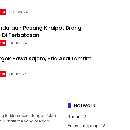
nal
23/01/2024
ndaraan Pasang Knalpot Brong
 Di Perbatasan
nal
21/01/2024
rgok Bawa Sajam, Pria Asal Lamtim
nal
21/01/2024
Network
 terkini sesuai dengan fakta
Radar TV
ilai jurnalisme yang menjadi
Enjoy Lampung TV