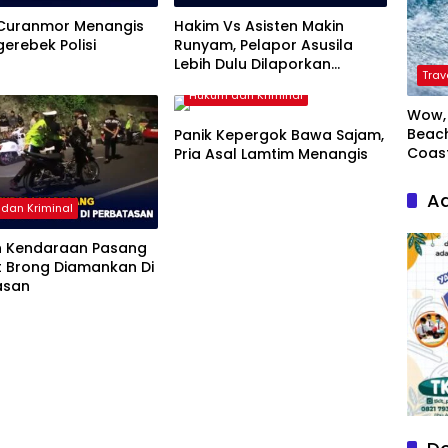
 Curanmor Menangis
Hakim Vs Asisten Makin
gerebek Polisi
Runyam, Pelapor Asusila
Lebih Dulu Dilaporkan
Trav
Penggelapan
Hukum dan Kriminal
Wow, 
Beach
Panik Kepergok Bawa Sajam,
Coas
Pria Asal Lamtim Menangis
Ad
dan Kriminal
n Kendaraan Pasang
t Brong Diamankan Di
asan