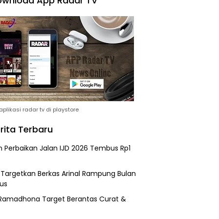
wnload App Radar TV
plikasi radar tv di playstore
rita Terbaru
n Perbaikan Jalan IJD 2026 Tembus Rp1
i Targetkan Berkas Arinal Rampung Bulan
us
Ramadhona Target Berantas Curat &