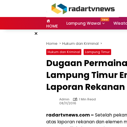
Skip
to
content
Lampung Wawai
Wisat
HOME
×
Home
Hukum dan Kriminal
Hukum dan Kriminal
Lampung Timur
Dugaan Permainan
Lampung Timur E
Laporan Rekanan 
Admin
1 Min Read
08/11/2016
radartvnews.com –
Setelah pekan
atas laporan rekanan dan elemen 