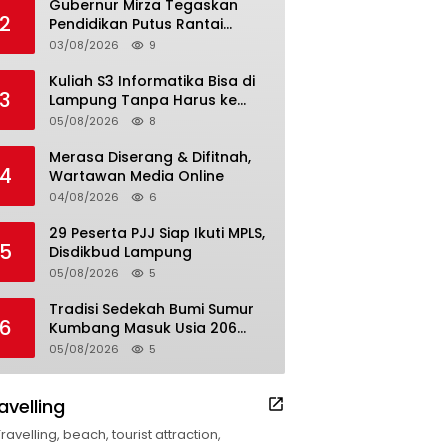
Gubernur Mirza Tegaskan
2
Pendidikan Putus Rantai
Kemiskinan
03/08/2026
9
Kuliah S3 Informatika Bisa di
3
Lampung Tanpa Harus ke
Luar Daerah
05/08/2026
8
Merasa Diserang & Difitnah,
4
Wartawan Media Online
04/08/2026
6
29 Peserta PJJ Siap Ikuti MPLS,
5
Disdikbud Lampung
05/08/2026
5
Tradisi Sedekah Bumi Sumur
6
Kumbang Masuk Usia 206
Tahun
05/08/2026
5
avelling
Travelling, beach, tourist attraction,