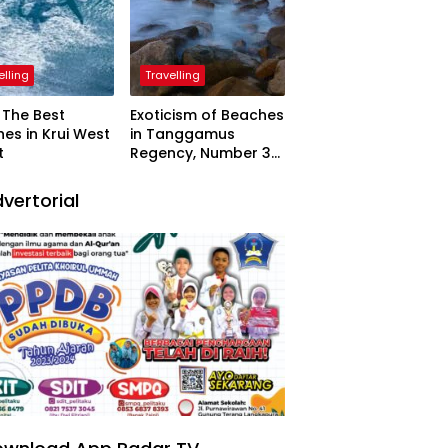
elling
Travelling
The Best
Exoticism of Beaches
es in Krui West
in Tanggamus
t
Regency, Number 3
Resembling Nature
Paintings
vertorial