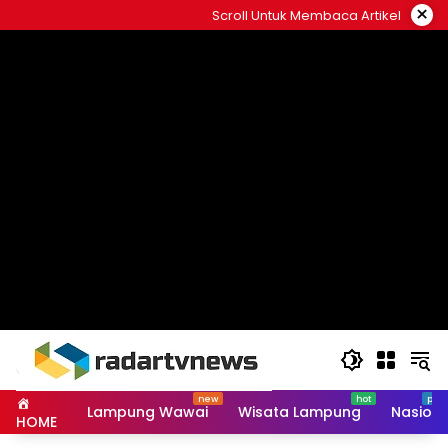
Skip
×
Scroll Untuk Membaca Artikel
to
content
Lampung Wawai
Wisata Lampung
Nasiona
HOME