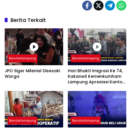
Berita Terkait
Bandarlampung
Bandarlampung
JPO Siger Milenial Disesaki
Hari Bhakti Imigrasi Ke 74,
Warga
Kakanwil Kemenkumham
Lampung Apresiasi Kantor
Imigrasi Bandar Lampung
Bandarlampung
Bandarlampung