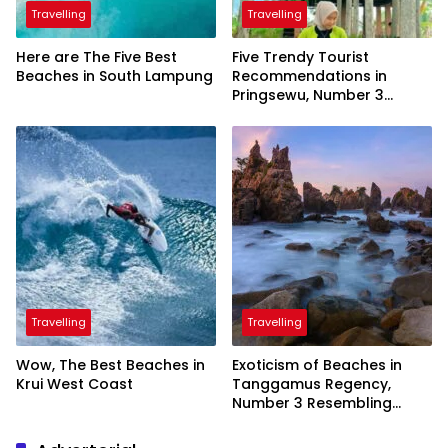
Travelling
Travelling
Here are The Five Best
Five Trendy Tourist
Beaches in South Lampung
Recommendations in
Pringsewu, Number 3
Inaugurated by the
President
Travelling
Travelling
Wow, The Best Beaches in
Exoticism of Beaches in
Krui West Coast
Tanggamus Regency,
Number 3 Resembling
Nature Paintings