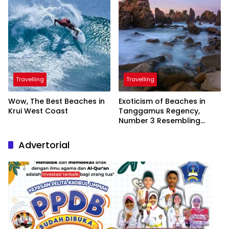
Travelling
Travelling
Wow, The Best Beaches in
Exoticism of Beaches in
Krui West Coast
Tanggamus Regency,
Number 3 Resembling
Nature Paintings
Advertorial