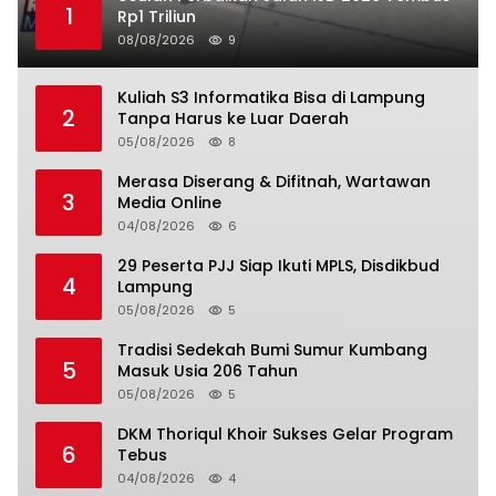
1
Rp1 Triliun
08/08/2026
9
Kuliah S3 Informatika Bisa di Lampung
2
Tanpa Harus ke Luar Daerah
05/08/2026
8
Merasa Diserang & Difitnah, Wartawan
3
Media Online
04/08/2026
6
29 Peserta PJJ Siap Ikuti MPLS, Disdikbud
4
Lampung
05/08/2026
5
Tradisi Sedekah Bumi Sumur Kumbang
5
Masuk Usia 206 Tahun
05/08/2026
5
DKM Thoriqul Khoir Sukses Gelar Program
6
Tebus
04/08/2026
4