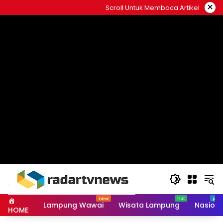
Skip
×
Scroll Untuk Membaca Artikel
to
content
Lampung Wawai
Wisata Lampung
Nasiona
HOME