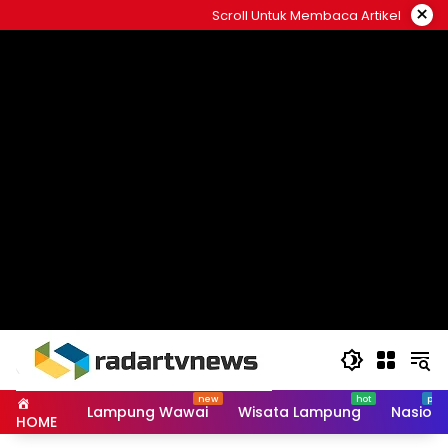
Skip
×
Scroll Untuk Membaca Artikel
to
content
Lampung Wawai
Wisata Lampung
Nasiona
HOME