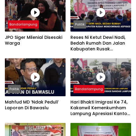
Bandarlampung
Politik
JPO Siger Milenial Disesaki
Reses Ni Ketut Dewi Nadi,
Warga
Bedah Rumah Dan Jalan
Kabupaten Rusak
Mendominasi Aspirasi
Politik
Bandarlampung
Mahfud MD ‘Ndak Peduli’
Hari Bhakti Imigrasi Ke 74,
Laporan Di Bawaslu
Kakanwil Kemenkumham
Lampung Apresiasi Kantor
Imigrasi Bandar Lampung