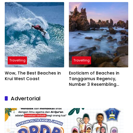
President
Travelling
Travelling
Wow, The Best Beaches in
Exoticism of Beaches in
Krui West Coast
Tanggamus Regency,
Number 3 Resembling
Nature Paintings
Advertorial