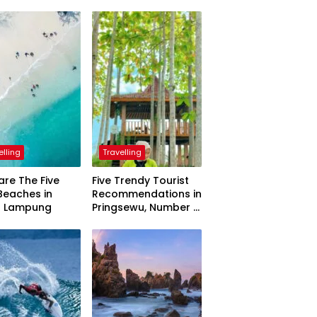
elling
Travelling
are The Five
Five Trendy Tourist
Beaches in
Recommendations in
h Lampung
Pringsewu, Number 3
Inaugurated by the
President