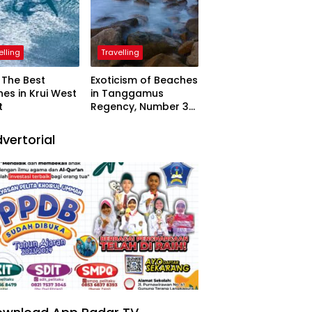
elling
Travelling
The Best
Exoticism of Beaches
es in Krui West
in Tanggamus
t
Regency, Number 3
Resembling Nature
Paintings
vertorial