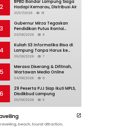
BPBD Bandar Lampung Siaga
2
Hadapi Kemarau, Distribusi Air
31/07/2026
18
Gubernur Mirza Tegaskan
3
Pendidikan Putus Rantai
Kemiskinan
03/08/2026
9
Kuliah S3 Informatika Bisa di
4
Lampung Tanpa Harus ke
Luar Daerah
05/08/2026
7
Merasa Diserang & Difitnah,
5
Wartawan Media Online
04/08/2026
6
29 Peserta PJJ Siap Ikuti MPLS,
6
Disdikbud Lampung
05/08/2026
5
avelling
Travelling, beach, tourist attraction,