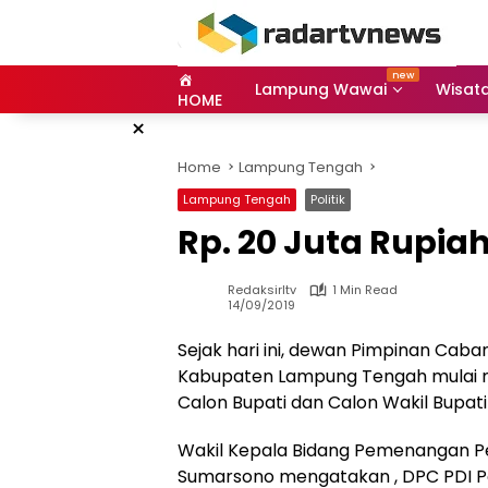
Skip
to
content
Lampung Wawai
Wisat
HOME
×
Home
Lampung Tengah
Lampung Tengah
Politik
Rp. 20 Juta Rupia
Redaksirltv
1 Min Read
14/09/2019
Sejak hari ini, dewan Pimpinan Cab
Kabupaten Lampung Tengah mulai m
Calon Bupati dan Calon Wakil Bupa
Wakil Kepala Bidang Pemenangan P
Sumarsono mengatakan , DPC PDI 