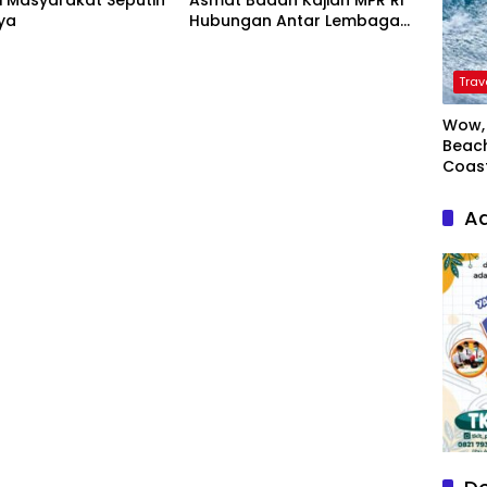
i Masyarakat Seputih
Asmat Badan Kajian MPR RI
ya
Hubungan Antar Lembaga
Negara
Trav
Wow, 
Beach
Coas
Ad