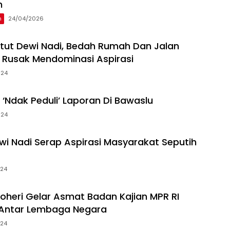
n
h
24/04/2026
etut Dewi Nadi, Bedah Rumah Dan Jalan
Rusak Mendominasi Aspirasi
024
‘Ndak Peduli’ Laporan Di Bawaslu
024
ewi Nadi Serap Aspirasi Masyarakat Seputih
024
oheri Gelar Asmat Badan Kajian MPR RI
Antar Lembaga Negara
024