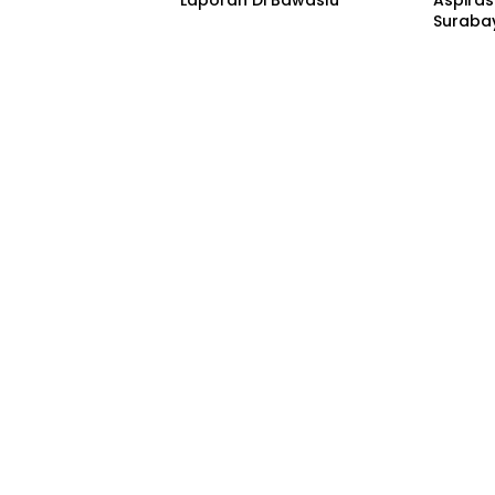
Laporan Di Bawaslu
Aspiras
Suraba