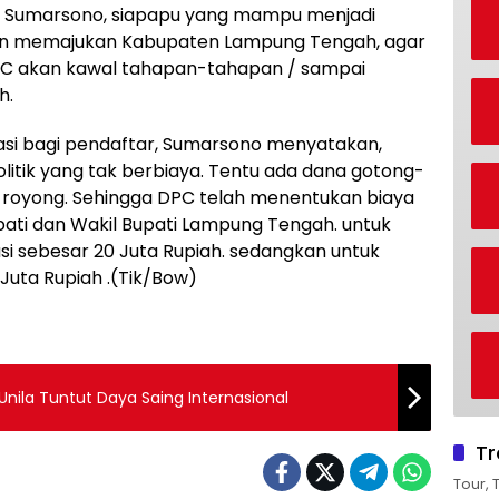
ut Sumarsono, siapapu yang mampu menjadi
in memajukan Kabupaten Lampung Tengah, agar
a DPC akan kawal tahapan-tahapan / sampai
h.
asi bagi pendaftar, Sumarsono menyatakan,
politik yang tak berbiaya. Tentu ada dana gotong-
oyong. Sehingga DPC telah menentukan biaya
pati dan Wakil Bupati Lampung Tengah. untuk
asi sebesar 20 Juta Rupiah. sedangkan untuk
 Juta Rupiah .(Tik/Bow)
Unila Tuntut Daya Saing Internasional
Tr
Tour, 