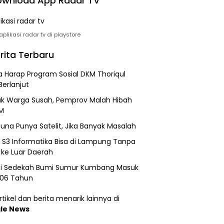
wnload App Radar TV
plikasi radar tv di playstore
rita Terbaru
 Harap Program Sosial DKM Thoriqul
Berlanjut
k Warga Susah, Pemprov Malah Hibah
M
una Punya Satelit, Jika Banyak Masalah
h S3 Informatika Bisa di Lampung Tanpa
 ke Luar Daerah
si Sedekah Bumi Sumur Kumbang Masuk
206 Tahun
tikel dan berita menarik lainnya di
le News