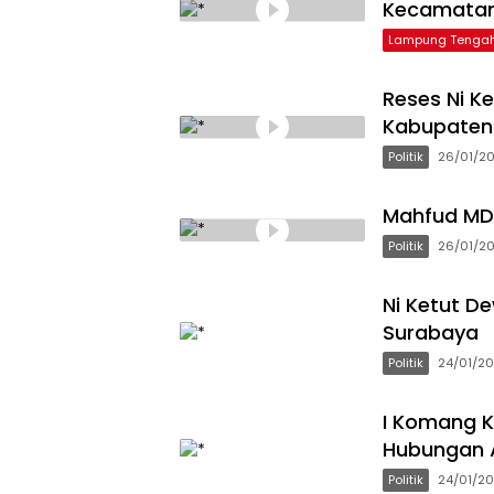
Kecamata
Lampung Tenga
Reses Ni K
Kabupaten 
Politik
26/01/2
Mahfud MD 
Politik
26/01/2
Ni Ketut D
Surabaya
Politik
24/01/2
I Komang K
Hubungan 
Politik
24/01/2