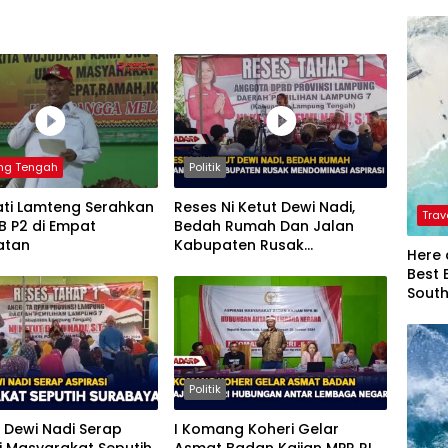
ng Tengah
Politik
ati Lamteng Serahkan
Reses Ni Ketut Dewi Nadi,
Trav
B P2 di Empat
Bedah Rumah Dan Jalan
atan
Kabupaten Rusak
Here 
Mendominasi Aspirasi
Best 
Sout
Politik
t Dewi Nadi Serap
I Komang Koheri Gelar