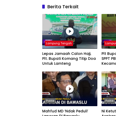
Berita Terkait
Lampung Tengah
Lampu
Lepas Jamaah Calon Haji,
Plt Bup
Plt. Bupati Komang Titip Doa
SPPT PB
Untuk Lamteng
Kecam
Politik
Politik
Mahfud MD ‘Ndak Peduli’
Ni Ketu