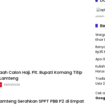
Do
unduh a
Be
Warga
Khoir 
Banya
Rp35 
Apa G
Kulia
Harus
ah Calon Haji, Plt. Bupati Komang Titip
 Lamteng
Tradi
Usia 
h
29/04/2026
Cek ar
Goog
 Lamteng Serahkan SPPT PBB P2 di Empat