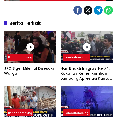
Berita Terkait
Bandarlampung
Bandarlampung
JPO Siger Milenial Disesaki
Hari Bhakti Imigrasi Ke 74,
Warga
Kakanwil Kemenkumham
Lampung Apresiasi Kantor
Imigrasi Bandar Lampung
Bandarlampung
Bandarlampung