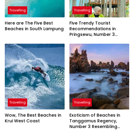
Travelling
Travelling
Here are The Five Best
Five Trendy Tourist
Beaches in South Lampung
Recommendations in
Pringsewu, Number 3
Inaugurated by the
President
Travelling
Travelling
Wow, The Best Beaches in
Exoticism of Beaches in
Krui West Coast
Tanggamus Regency,
Number 3 Resembling
Nature Paintings