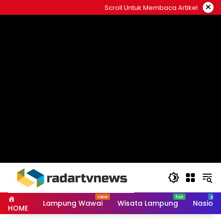
Skip
×
Scroll Untuk Membaca Artikel
to
content
Lampung Wawai
Wisata Lampung
Nasiona
HOME