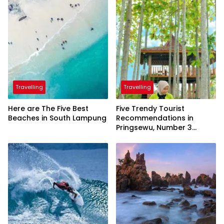
Travelling
Travelling
Here are The Five Best
Five Trendy Tourist
Beaches in South Lampung
Recommendations in
Pringsewu, Number 3
Inaugurated by the
President