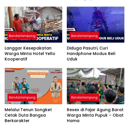
Imigrasi Bandar Lampung
Bandarlampung
Bandarlampung
Langgar Kesepakatan
Diduga Pasutri, Curi
Warga Minta Hotel Yello
Handphone Modus Beli
Kooperatif
Uduk
Bandarlampung
Bandarlampung
Melalui Tenun Songket
Reses di Fajar Agung Barat
Cetak Duta Bangsa
Warga Minta Pupuk – Obat
Berkarakter
Hama