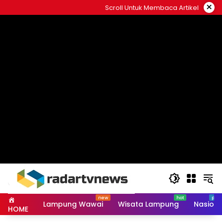
Skip
×
Scroll Untuk Membaca Artikel
to
content
Lampung Wawai
Wisata Lampung
Nasiona
HOME