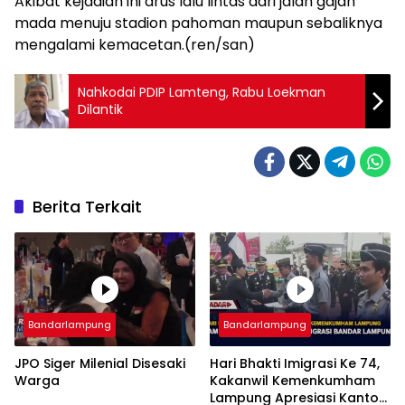
Akibat kejadian ini arus lalu lintas dari jalan gajah
mada menuju stadion pahoman maupun sebaliknya
mengalami kemacetan.(ren/san)
Nahkodai PDIP Lamteng, Rabu Loekman
Dilantik
Berita Terkait
Bandarlampung
Bandarlampung
JPO Siger Milenial Disesaki
Hari Bhakti Imigrasi Ke 74,
Warga
Kakanwil Kemenkumham
Lampung Apresiasi Kantor