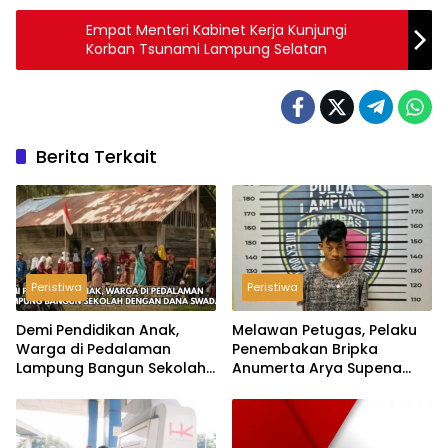
Empat Menteri Kabinet Kerja Kunjungi
Korban Tsunami Lampung Selatan
Berita Terkait
Peristiwa
Peristiwa
Demi Pendidikan Anak,
Melawan Petugas, Pelaku
Warga di Pedalaman
Penembakan Bripka
Lampung Bangun Sekolah
Anumerta Arya Supena
dengan Dana Swadaya
‘Pindah Alam’ di Teluk
Hantu