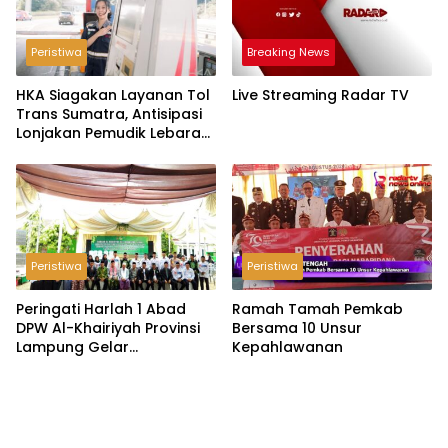
Peristiwa
Breaking News
HKA Siagakan Layanan Tol
Live Streaming Radar TV
Trans Sumatra, Antisipasi
Lonjakan Pemudik Lebaran
2026
Peristiwa
Peristiwa
Peringati Harlah 1 Abad
Ramah Tamah Pemkab
DPW Al-Khairiyah Provinsi
Bersama 10 Unsur
Lampung Gelar
Kepahlawanan
Serangkaian Acara