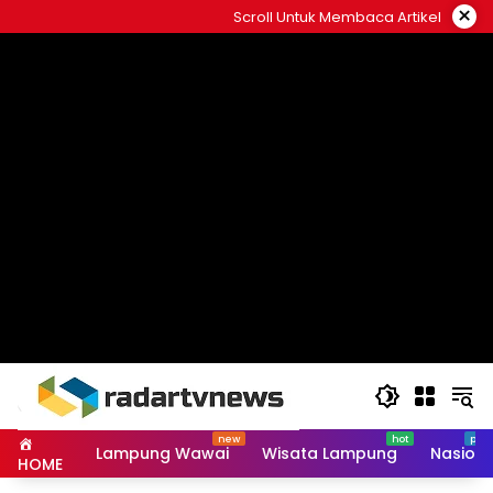
Skip
×
Scroll Untuk Membaca Artikel
to
content
Lampung Wawai
Wisata Lampung
Nasiona
HOME