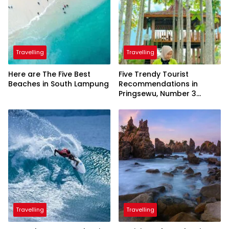
Travelling
Travelling
Here are The Five Best
Five Trendy Tourist
Beaches in South Lampung
Recommendations in
Pringsewu, Number 3
Inaugurated by the
President
Travelling
Travelling