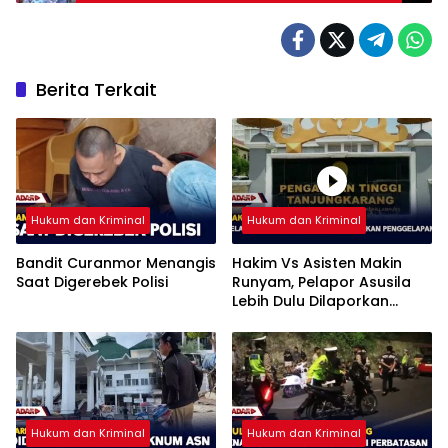
Berita Terkait
Hukum dan Kriminal
Hukum dan Kriminal
Bandit Curanmor Menangis
Hakim Vs Asisten Makin
Saat Digerebek Polisi
Runyam, Pelapor Asusila
Lebih Dulu Dilaporkan
Penggelapan
Hukum dan Kriminal
Hukum dan Kriminal