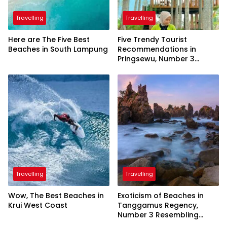
Travelling
Travelling
Here are The Five Best
Five Trendy Tourist
Beaches in South Lampung
Recommendations in
Pringsewu, Number 3
Inaugurated by the
President
Travelling
Travelling
Wow, The Best Beaches in
Exoticism of Beaches in
Krui West Coast
Tanggamus Regency,
Number 3 Resembling
Nature Paintings