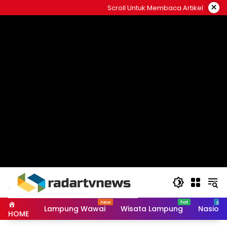
Skip
×
Scroll Untuk Membaca Artikel
to
content
Lampung Wawai
Wisata Lampung
Nasiona
HOME