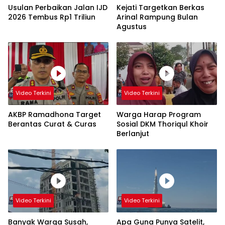
Usulan Perbaikan Jalan IJD
Kejati Targetkan Berkas
2026 Tembus Rp1 Triliun
Arinal Rampung Bulan
Agustus
Video Terkini
Video Terkini
AKBP Ramadhona Target
Warga Harap Program
Berantas Curat & Curas
Sosial DKM Thoriqul Khoir
Berlanjut
Video Terkini
Video Terkini
Banyak Warga Susah,
Apa Guna Punya Satelit,