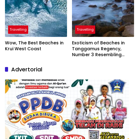
Travelling
Travelling
Wow, The Best Beaches in
Exoticism of Beaches in
Krui West Coast
Tanggamus Regency,
Number 3 Resembling
Nature Paintings
Advertorial