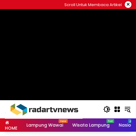
Skip
×
Scroll Untuk Membaca Artikel
to
content
Lampung Wawai
Wisata Lampung
Nasiona
HOME