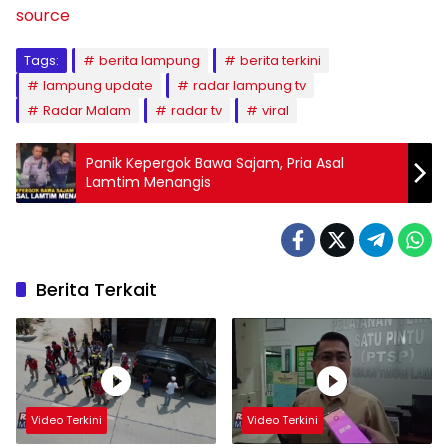
source
Tags:
berita lampung
berita terkini
lampung update
radar lampung tv
Radar Malam
radar tv
viral
Panik Kepergok Bawa Sajam, Pria Asal
Lamtim Menangis
Berita Terkait
Video Terkini
Video Terkini