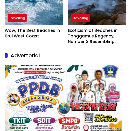
Travelling
Travelling
Wow, The Best Beaches in
Exoticism of Beaches in
Krui West Coast
Tanggamus Regency,
Number 3 Resembling
Nature Paintings
Advertorial