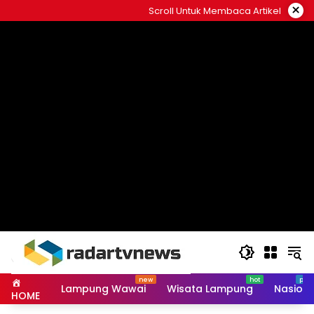
Skip
×
Scroll Untuk Membaca Artikel
to
content
Lampung Wawai
Wisata Lampung
Nasiona
HOME