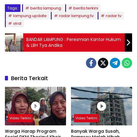
Tags:
berita lampung
berita terkini
lampung update
radar lampung tv
radar tv
viral
BANDAR LAMPUNG : Peresmian Kantor Hukum
& LBH Tya Andika
Berita Terkait
Video Terkini
Video Terkini
Warga Harap Program
Banyak Warga Susah,
Sosial DKM Thoriqul Khoir
Pemprov Malah Hibah