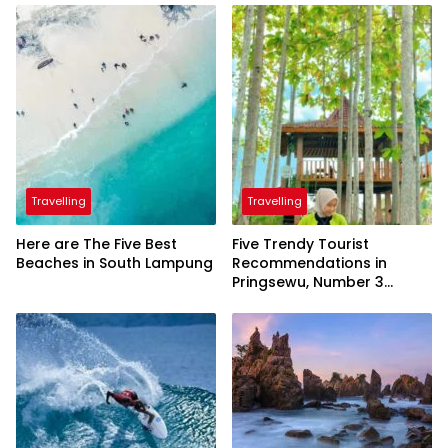
Travelling
Travelling
Here are The Five Best
Five Trendy Tourist
Beaches in South Lampung
Recommendations in
Pringsewu, Number 3
Inaugurated by the
President