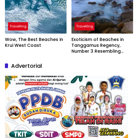
Travelling
Travelling
Wow, The Best Beaches in
Exoticism of Beaches in
Krui West Coast
Tanggamus Regency,
Number 3 Resembling
Nature Paintings
Advertorial