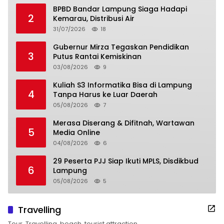
BPBD Bandar Lampung Siaga Hadapi
2
Kemarau, Distribusi Air
31/07/2026
18
Gubernur Mirza Tegaskan Pendidikan
3
Putus Rantai Kemiskinan
03/08/2026
9
Kuliah S3 Informatika Bisa di Lampung
4
Tanpa Harus ke Luar Daerah
05/08/2026
7
Merasa Diserang & Difitnah, Wartawan
5
Media Online
04/08/2026
6
29 Peserta PJJ Siap Ikuti MPLS, Disdikbud
6
Lampung
05/08/2026
5
Travelling
Tour, Travelling, beach, tourist attraction,