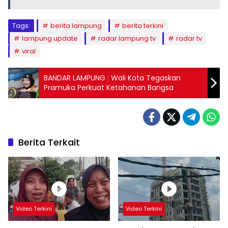
Tags:
berita lampung
berita terkini
lampung update
radar lampung tv
radar tv
viral
BANDAR LAMPUNG : Wali Kota Tegaskan
Pramuka Perkuat Ketahanan Bangsa
Berita Terkait
Video Terkini
Video Terkini