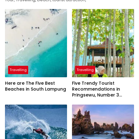
Travelling
Travelling
Here are The Five Best
Five Trendy Tourist
Beaches in South Lampung
Recommendations in
Pringsewu, Number 3
Inaugurated by the
President