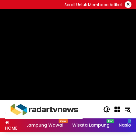
Skip
×
Scroll Untuk Membaca Artikel
to
content
Lampung Wawai
Wisata Lampung
Nasiona
HOME