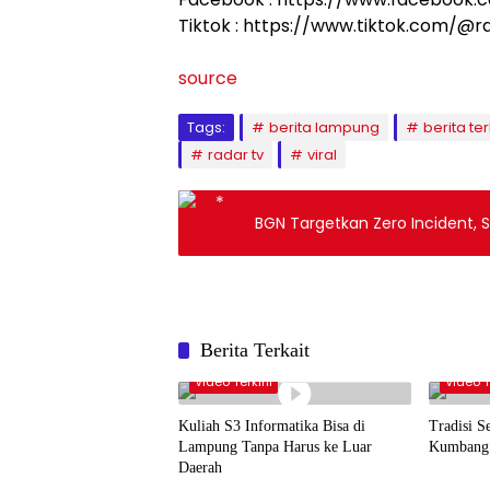
Tiktok : https://www.tiktok.com/@
source
Tags:
berita lampung
berita ter
radar tv
viral
BGN Targetkan Zero Incident, 
Berita Terkait
Video Terkini
Video T
Kuliah S3 Informatika Bisa di
Tradisi 
Lampung Tanpa Harus ke Luar
Kumbang 
Daerah