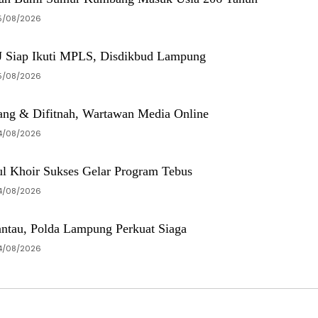
5/08/2026
JJ Siap Ikuti MPLS, Disdikbud Lampung
5/08/2026
ang & Difitnah, Wartawan Media Online
4/08/2026
 Khoir Sukses Gelar Program Tebus
4/08/2026
antau, Polda Lampung Perkuat Siaga
4/08/2026