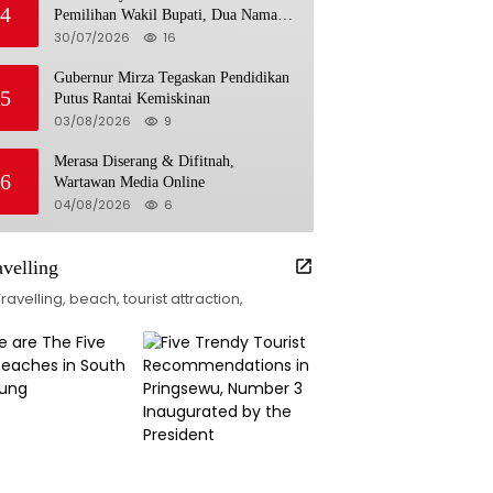
4
Pemilihan Wakil Bupati, Dua Nama
Resmi Bersaing
30/07/2026
16
Gubernur Mirza Tegaskan Pendidikan
5
Putus Rantai Kemiskinan
03/08/2026
9
Merasa Diserang & Difitnah,
6
Wartawan Media Online
04/08/2026
6
avelling
Travelling, beach, tourist attraction,