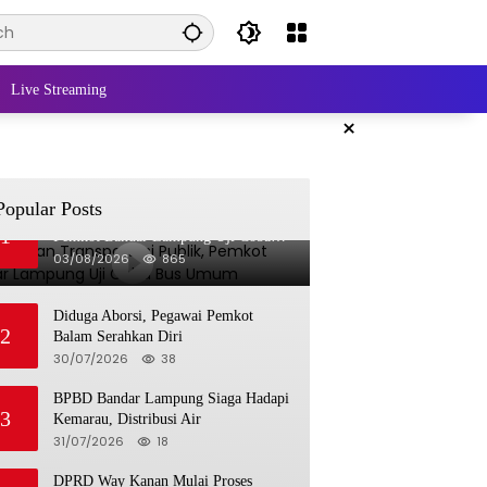
Live Streaming
×
Popular Posts
Bangkitkan Transportasi Publik,
1
Pemkot Bandar Lampung Uji Coba
Bus Umum
03/08/2026
865
Diduga Aborsi, Pegawai Pemkot
2
Balam Serahkan Diri
30/07/2026
38
BPBD Bandar Lampung Siaga Hadapi
3
Kemarau, Distribusi Air
31/07/2026
18
DPRD Way Kanan Mulai Proses