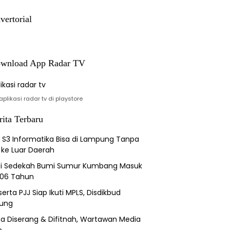
Nature Paintings
vertorial
wnload App Radar TV
plikasi radar tv di playstore
rita Terbaru
h S3 Informatika Bisa di Lampung Tanpa
 ke Luar Daerah
si Sedekah Bumi Sumur Kumbang Masuk
206 Tahun
erta PJJ Siap Ikuti MPLS, Disdikbud
ung
a Diserang & Difitnah, Wartawan Media