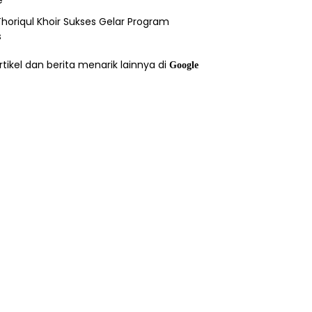
e
horiqul Khoir Sukses Gelar Program
s
rtikel dan berita menarik lainnya di
Google