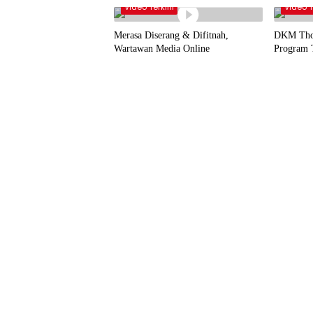
Video Terkini
Video T
Merasa Diserang & Difitnah,
DKM Thor
Wartawan Media Online
Program 