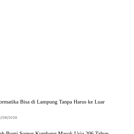
formatika Bisa di Lampung Tanpa Harus ke Luar
5/08/2026
ekah Bumi Sumur Kumbang Masuk Usia 206 Tahun