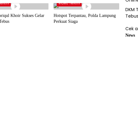
Onlin
erkini
Video Terkini
DKM T
Tebu
iqul Khoir Sukses Gelar
Hotspot Terpantau, Polda Lampung
Tebus
Perkuat Siaga
Cek a
News