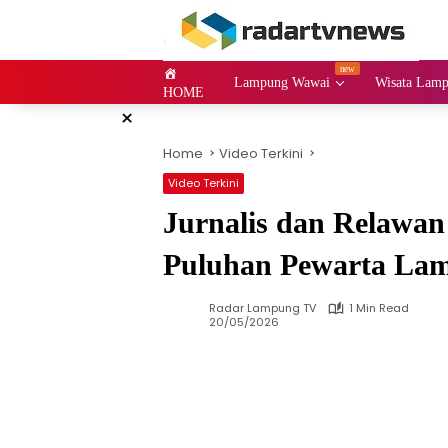
Skip
to
content
Lampung Wawai
Wisata Lam
HOME
×
Home
Video Terkini
Video Terkini
Jurnalis dan Relawan 
Puluhan Pewarta Lam
Radar Lampung TV
1 Min Read
20/05/2026