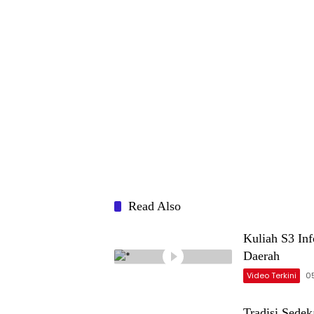
Read Also
Kuliah S3 In
Daerah
Video Terkini
0
Tradisi Sed