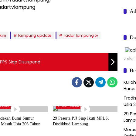
radartvlampung
Ad
kini
lampung update
radar lampung tv
Do
unduh a
SPPS Siap Disuspend
Be
Kulia
Harus
Tradi
Usia 
erkini
Video Terkini
29 Pes
Sedekah Bumi Sumur
29 Peserta PJJ Siap Ikuti MPLS,
Lamp
Masuk Usia 206 Tahun
Disdikbud Lampung
Meras