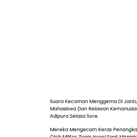
Suara Kecaman Menggema Di Jantun
Mahasiswa Dan Relawan Kemanusiaan 
Adipura Selasa Sore.
Mereka Mengecam Keras Penangkapa
Oleh Militer Zionis Israel Saat Menj