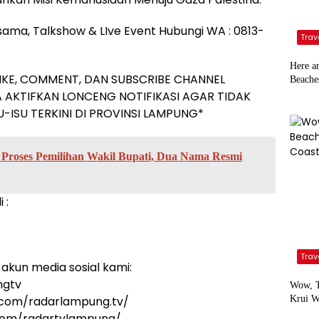
rjasama, Talkshow & LIve Event Hubungi WA : 0813-
Trav
Here a
IKE, COMMENT, DAN SUBSCRIBE CHANNEL
Beache
 AKTIFKAN LONCENG NOTIFIKASI AGAR TIDAK
-ISU TERKINI DI PROVINSI LAMPUNG*
roses Pemilihan Wakil Bupati, Dua Nama Resmi
 :
Trav
akun media sosial kami:
ngtv
Wow, T
.com/radarlampung.tv/
Krui W
.com/radartvlampung/