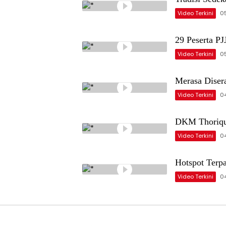
Video Terkini
0
29 Peserta P
Video Terkini
0
Merasa Diser
Video Terkini
0
DKM Thoriqul
Video Terkini
0
Hotspot Terp
Video Terkini
0