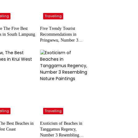
elling
Travelling
re The Five Best
Five Trendy Tourist
s in South Lampung
Recommendations in
Pringsewu, Number 3
Inaugurated by the
President
elling
Travelling
he Best Beaches in
Exoticism of Beaches in
est Coast
Tanggamus Regency,
Number 3 Resembling