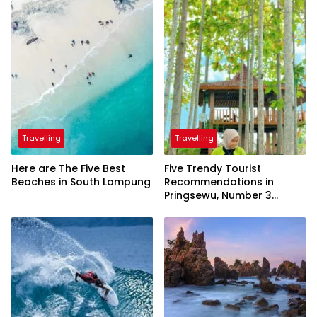
Travelling
Travelling
Here are The Five Best
Five Trendy Tourist
Beaches in South Lampung
Recommendations in
Pringsewu, Number 3
Inaugurated by the
President