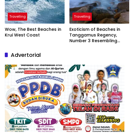
Travelling
Travelling
Wow, The Best Beaches in
Exoticism of Beaches in
Krui West Coast
Tanggamus Regency,
Number 3 Resembling
Nature Paintings
Advertorial