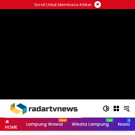
Skip
×
Scroll Untuk Membaca Artikel
to
content
Lampung Wawai
Wisata Lampung
Nasiona
HOME