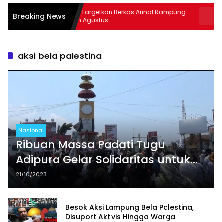
Kejati Targetkan Berkas Arinal Rampung
AKBP Rama
Breaking News
Bulan Agustus
& Curas
aksi bela palestina
Nasional
Ribuan Massa Padati Tugu
Adipura Gelar Solidaritas untuk
Palestina di Bandar Lampung
21/10/2023
Besok Aksi Lampung Bela Palestina,
Disuport Aktivis Hingga Warga