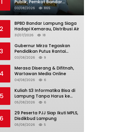
1
Publik, Pemkot Bandar
Lampung Uji Coba Bus Umum
03/08/2026
865
BPBD Bandar Lampung Siaga
2
Hadapi Kemarau, Distribusi Air
31/07/2026
18
Gubernur Mirza Tegaskan
3
Pendidikan Putus Rantai
Kemiskinan
03/08/2026
9
Merasa Diserang & Difitnah,
4
Wartawan Media Online
04/08/2026
6
Kuliah S3 Informatika Bisa di
5
Lampung Tanpa Harus ke
Luar Daerah
05/08/2026
6
29 Peserta PJJ Siap Ikuti MPLS,
6
Disdikbud Lampung
05/08/2026
5