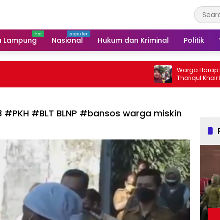
a Lampung
Nasional
Hukum dan Kriminal
Politik
Warga Harap Program So
Thoriqul Khoir Berlanjut
3 #PKH #BLT BLNP #bansos warga miskin