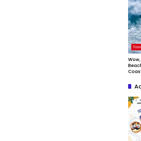
Trav
Wow, 
Beach
Coas
Ad