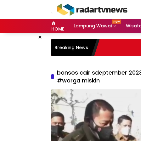
Skip
to
content
Lampung Wawai
Wisat
HOME
×
Breaking News
bansos cair sdeptember 202
#warga miskin