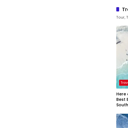
Tr
Tour, 
Trav
Here 
Best 
Sout