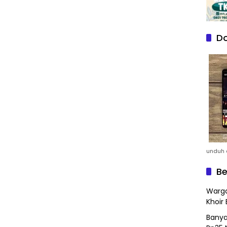
Do
unduh a
Be
Warga
Khoir 
Banya