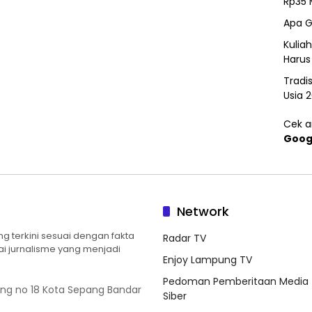
Rp35 
Apa G
Kulia
Harus
Tradi
Usia 
Cek ar
Goog
Network
 terkini sesuai dengan fakta
Radar TV
ilai jurnalisme yang menjadi
Enjoy Lampung TV
Pedoman Pemberitaan Media
ung no 18 Kota Sepang Bandar
Siber