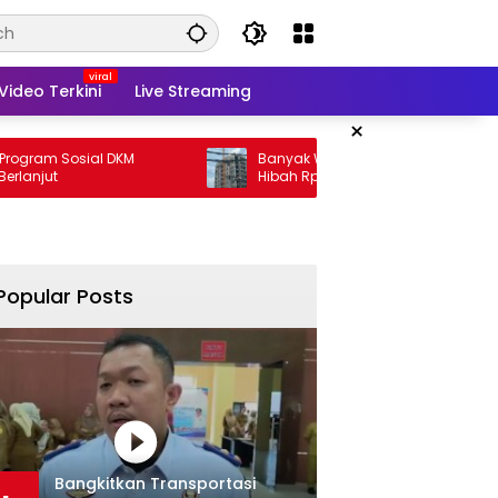
Video Terkini
Live Streaming
×
sial DKM
Banyak Warga Susah, Pemprov Malah
Hibah Rp35 M
Popular Posts
Bangkitkan Transportasi