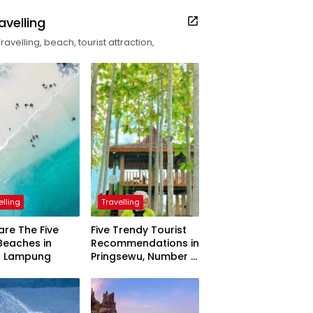
avelling
Travelling, beach, tourist attraction,
elling
Travelling
are The Five
Five Trendy Tourist
Beaches in
Recommendations in
h Lampung
Pringsewu, Number 3
Inaugurated by the
President