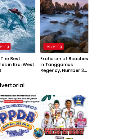
elling
Travelling
The Best
Exoticism of Beaches
es in Krui West
in Tanggamus
t
Regency, Number 3
Resembling Nature
Paintings
vertorial