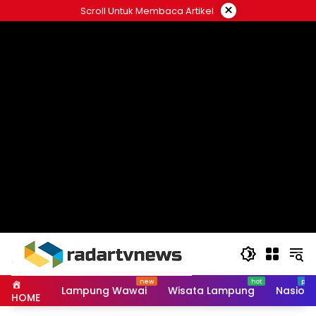
Skip
×
Scroll Untuk Membaca Artikel
to
content
Lampung Wawai
Wisata Lampung
Nasiona
HOME