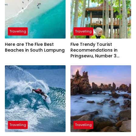
Travelling
Travelling
Here are The Five Best
Five Trendy Tourist
Beaches in South Lampung
Recommendations in
Pringsewu, Number 3
Inaugurated by the
President
Travelling
Travelling