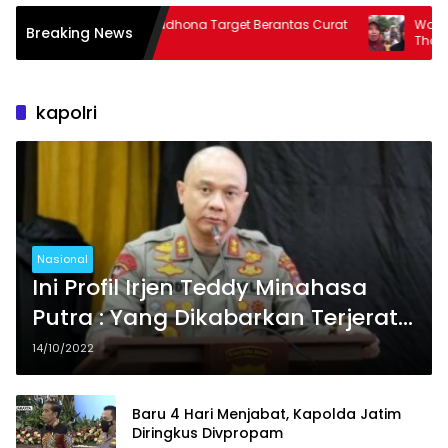
AKBP Ramadhona Target Berantas Curat
Warga Harap Pro
Breaking News
& Curas
Thoriqul Khoir Ber
kapolri
Nasional
Ini Profil Irjen Teddy Minahasa
Putra : Yang Dikabarkan Terjerat
Kasus Narkoba
14/10/2022
Baru 4 Hari Menjabat, Kapolda Jatim
Diringkus Divpropam