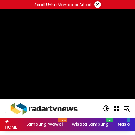
Skip
×
Scroll Untuk Membaca Artikel
to
content
Lampung Wawai
Wisata Lampung
Nasiona
HOME