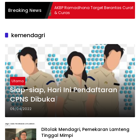
mpung
AKBP Ramadhona Target Berantas Curat
War
Breaking News
& Curas
Tho
kemendagri
Utama
Siap-siap, Hari Ini Pendaftaran
CPNS Dibuka
09/04/2022
Ditolak Mendagri, Pemekaran Lamteng
Tinggal Mimpi