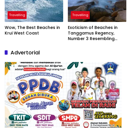
Travelling
Travelling
Wow, The Best Beaches in
Exoticism of Beaches in
Krui West Coast
Tanggamus Regency,
Number 3 Resembling
Nature Paintings
Advertorial