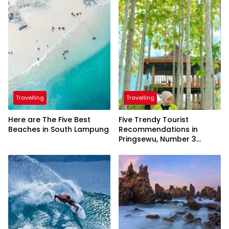
Travelling
Travelling
Here are The Five Best
Five Trendy Tourist
Beaches in South Lampung
Recommendations in
Pringsewu, Number 3
Inaugurated by the
President