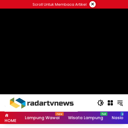
Skip
×
Scroll Untuk Membaca Artikel
to
content
Lampung Wawai
Wisata Lampung
Nasiona
HOME