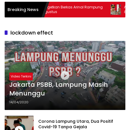
Kejati Targetkan Berkas Arinal Rampung
AKBP Ramadhon
Breaking News
Bulan Agustus
& Curas
lockdown effect
Video Terkini
Jakarta PSBB, Lampung Masih
Menunggu
14/04/2020
Corona Lampung Utara, Dua Positif
Covid-19 Tanpa Gejala