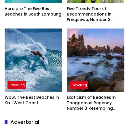
Here are The Five Best
Five Trendy Tourist
Beaches in South Lampung
Recommendations in
Pringsewu, Number 3
Inaugurated by the
President
Travelling
Travelling
Wow, The Best Beaches in
Exoticism of Beaches in
Krui West Coast
Tanggamus Regency,
Number 3 Resembling
Nature Paintings
Advertorial