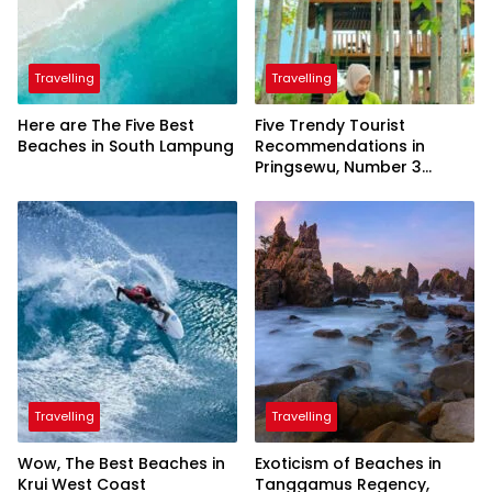
Travelling
Travelling
Here are The Five Best
Five Trendy Tourist
Beaches in South Lampung
Recommendations in
Pringsewu, Number 3
Inaugurated by the
President
Travelling
Travelling
Wow, The Best Beaches in
Exoticism of Beaches in
Krui West Coast
Tanggamus Regency,