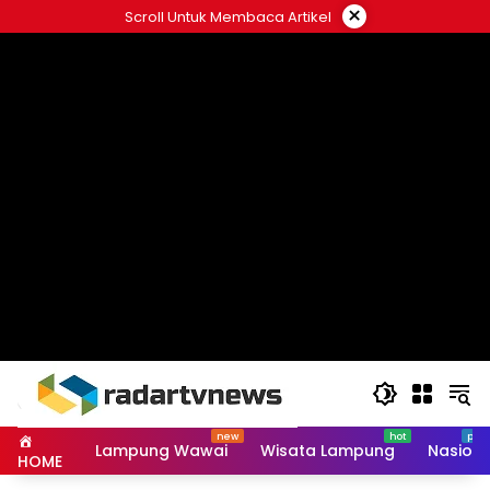
Skip
×
Scroll Untuk Membaca Artikel
to
content
Lampung Wawai
Wisata Lampung
Nasiona
HOME