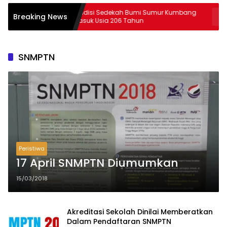
Tradisi Sedekah Bumi Sumur Kumbang
29 Peserta P
Breaking News
Masuk Usia 206 Tahun
Lampun
SNMPTN
Peristiwa
17 April SNMPTN Diumumkan
15/03/2018
Akreditasi Sekolah Dinilai Memberatkan
Dalam Pendaftaran SNMPTN