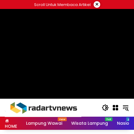
Skip
×
Scroll Untuk Membaca Artikel
to
content
Lampung Wawai
Wisata Lampung
Nasiona
HOME