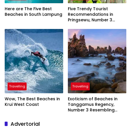
Here are The Five Best
Five Trendy Tourist
Beaches in South Lampung
Recommendations in
Pringsewu, Number 3
Inaugurated by the
President
Travelling
Travelling
Wow, The Best Beaches in
Exoticism of Beaches in
Krui West Coast
Tanggamus Regency,
Number 3 Resembling
Nature Paintings
Advertorial