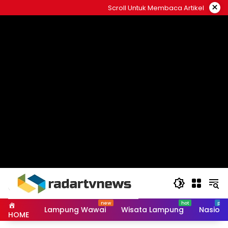
Skip
×
Scroll Untuk Membaca Artikel
to
content
Lampung Wawai
Wisata Lampung
Nasiona
HOME