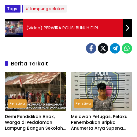
Tags:
lampung selatan
(Video) PERWIRA POLISI BUNUH DIRI
Berita Terkait
Peristiwa
Peristiwa
Demi Pendidikan Anak,
Melawan Petugas, Pelaku
Warga di Pedalaman
Penembakan Bripka
Lampung Bangun Sekolah
Anumerta Arya Supena
dengan Dana Swadaya
‘Pindah Alam’ di Teluk