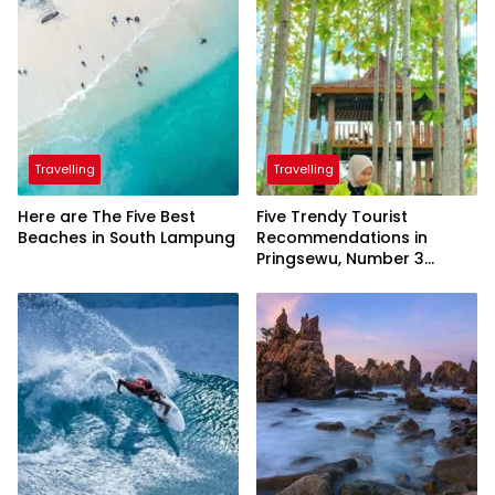
Travelling
Travelling
Here are The Five Best
Five Trendy Tourist
Beaches in South Lampung
Recommendations in
Pringsewu, Number 3
Inaugurated by the
President