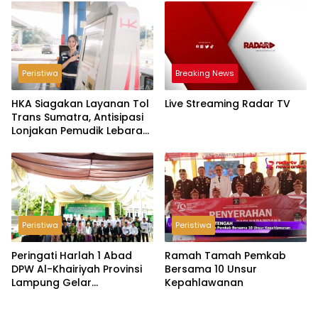
Hantu
Peristiwa
Breaking News
HKA Siagakan Layanan Tol
Live Streaming Radar TV
Trans Sumatra, Antisipasi
Lonjakan Pemudik Lebaran
2026
Peristiwa
Peristiwa
Peringati Harlah 1 Abad
Ramah Tamah Pemkab
DPW Al-Khairiyah Provinsi
Bersama 10 Unsur
Lampung Gelar
Kepahlawanan
Serangkaian Acara