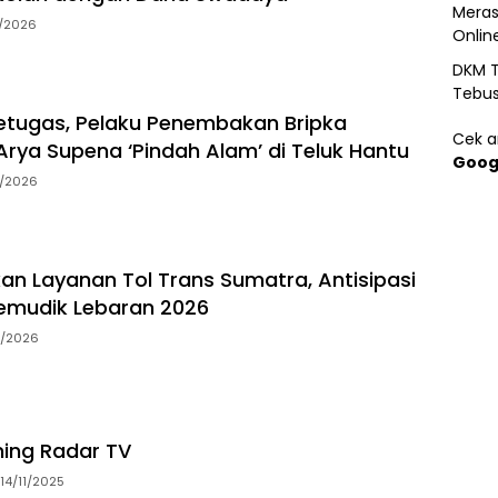
Meras
7/2026
Onlin
DKM T
Tebu
tugas, Pelaku Penembakan Bripka
Cek ar
rya Supena ‘Pindah Alam’ di Teluk Hantu
Goog
5/2026
an Layanan Tol Trans Sumatra, Antisipasi
emudik Lebaran 2026
3/2026
ming Radar TV
14/11/2025