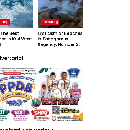
elling
Travelling
The Best
Exoticism of Beaches
es in Krui West
in Tanggamus
t
Regency, Number 3
Resembling Nature
Paintings
vertorial