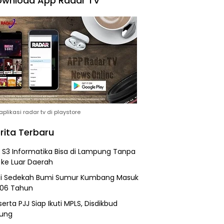
wnload App Radar TV
plikasi radar tv di playstore
rita Terbaru
h S3 Informatika Bisa di Lampung Tanpa
 ke Luar Daerah
si Sedekah Bumi Sumur Kumbang Masuk
206 Tahun
erta PJJ Siap Ikuti MPLS, Disdikbud
ung