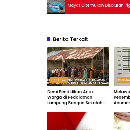
Mayat Ditemukan Disaluran Iri
Berita Terkait
Peristiwa
Peristi
Demi Pendidikan Anak,
Melawa
Warga di Pedalaman
Penemb
Lampung Bangun Sekolah
Anumer
dengan Dana Swadaya
‘Pindah