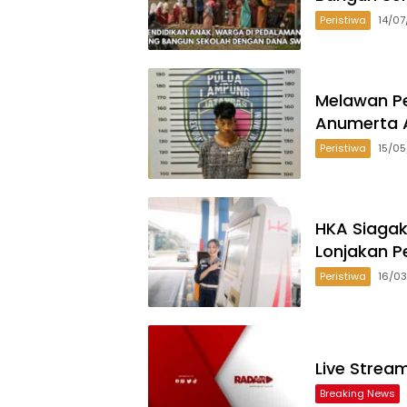
Peristiwa
14/0
Melawan Pe
Anumerta A
Peristiwa
15/0
HKA Siagak
Lonjakan P
Peristiwa
16/0
Live Strea
Breaking News