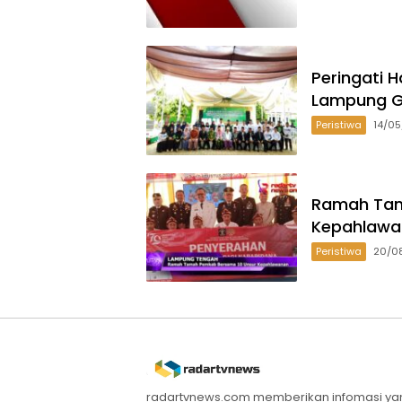
Peringati H
Lampung G
Peristiwa
14/0
Ramah Tam
Kepahlawa
Peristiwa
20/0
radartvnews.com memberikan infomasi yang