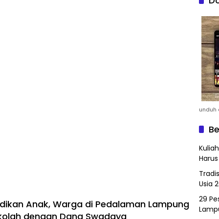
Do
unduh a
Be
Kulia
Harus
Tradi
Usia 
29 Pes
idikan Anak, Warga di Pedalaman Lampung
Lamp
kolah dengan Dana Swadaya