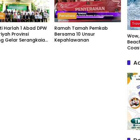
wa
Peristiwa
Trav
ti Harlah 1 Abad DPW
Ramah Tamah Pemkab
riyah Provinsi
Bersama 10 Unsur
Wow, 
g Gelar Serangkaian
Kepahlawanan
Beach
Coas
Ad