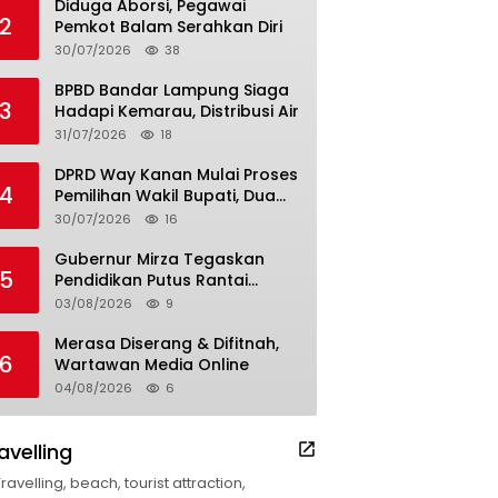
Diduga Aborsi, Pegawai
2
Pemkot Balam Serahkan Diri
30/07/2026
38
BPBD Bandar Lampung Siaga
3
Hadapi Kemarau, Distribusi Air
31/07/2026
18
DPRD Way Kanan Mulai Proses
4
Pemilihan Wakil Bupati, Dua
Nama Resmi Bersaing
30/07/2026
16
Gubernur Mirza Tegaskan
5
Pendidikan Putus Rantai
Kemiskinan
03/08/2026
9
Merasa Diserang & Difitnah,
6
Wartawan Media Online
04/08/2026
6
avelling
Travelling, beach, tourist attraction,