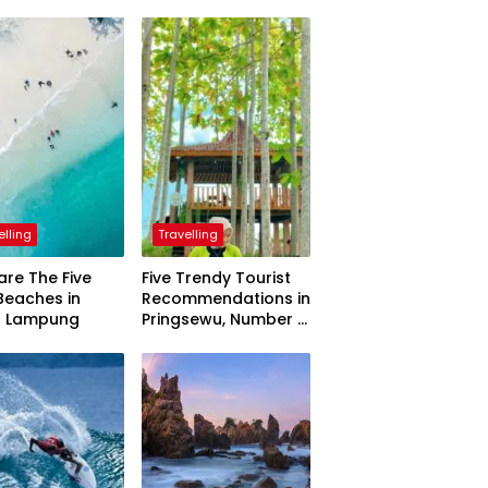
elling
Travelling
are The Five
Five Trendy Tourist
Beaches in
Recommendations in
h Lampung
Pringsewu, Number 3
Inaugurated by the
President