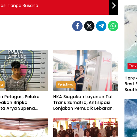
gasi Tanpa Busana
Trav
Here 
Best 
wa
Peristiwa
Sout
n Petugas, Pelaku
HKA Siagakan Layanan Tol
akan Bripka
Trans Sumatra, Antisipasi
ta Arya Supena
Lonjakan Pemudik Lebaran
 Alam’ di Teluk Hantu
2026