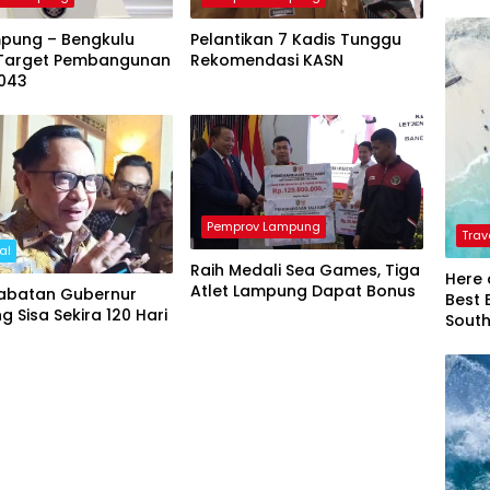
mpung – Bengkulu
Pelantikan 7 Kadis Tunggu
Target Pembangunan
Rekomendasi KASN
043
Pemprov Lampung
Trav
al
Raih Medali Sea Games, Tiga
Here 
Atlet Lampung Dapat Bonus
abatan Gubernur
Best 
 Sisa Sekira 120 Hari
Sout