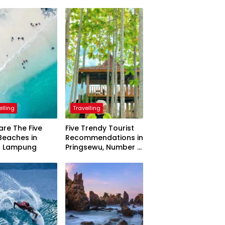
elling
Travelling
are The Five
Five Trendy Tourist
Beaches in
Recommendations in
h Lampung
Pringsewu, Number 3
Inaugurated by the
President