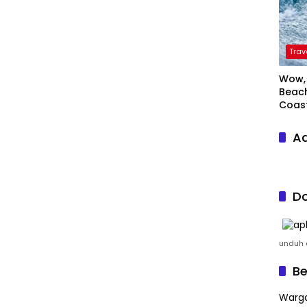
Trav
Wow, 
Beach
Coas
Ad
Do
unduh a
Be
Warga