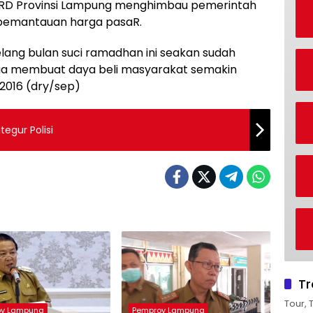
 DPRD Provinsi Lampung menghimbau pemerintah
 pemantauan harga pasaR.
lang bulan suci ramadhan ini seakan sudah
arga membuat daya beli masyarakat semakin
 2016 (dry/sep)
tegur Polisi
Tr
Tour, 
ov Lampung
Pemprov Lampung