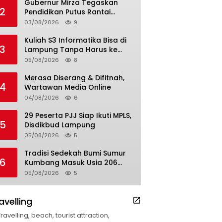
Gubernur Mirza Tegaskan
2
Pendidikan Putus Rantai
Kemiskinan
03/08/2026
9
Kuliah S3 Informatika Bisa di
3
Lampung Tanpa Harus ke
Luar Daerah
05/08/2026
8
Merasa Diserang & Difitnah,
4
Wartawan Media Online
04/08/2026
6
29 Peserta PJJ Siap Ikuti MPLS,
5
Disdikbud Lampung
05/08/2026
5
Tradisi Sedekah Bumi Sumur
6
Kumbang Masuk Usia 206
Tahun
05/08/2026
5
avelling
Travelling, beach, tourist attraction,