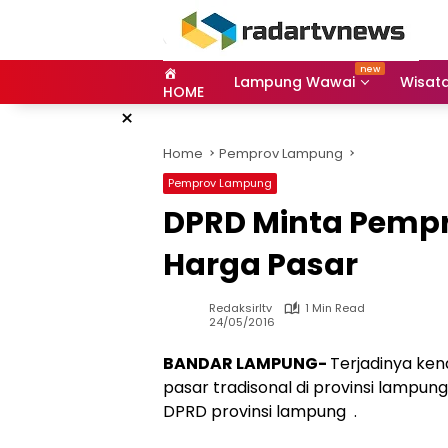
Skip
to
content
Lampung Wawai
Wisat
HOME
×
Home
Pemprov Lampung
Pemprov Lampung
DPRD Minta Pemp
Harga Pasar
Redaksirltv
1 Min Read
24/05/2016
BANDAR LAMPUNG-
Terjadinya ken
pasar tradisonal di provinsi lamp
DPRD provinsi lampung .