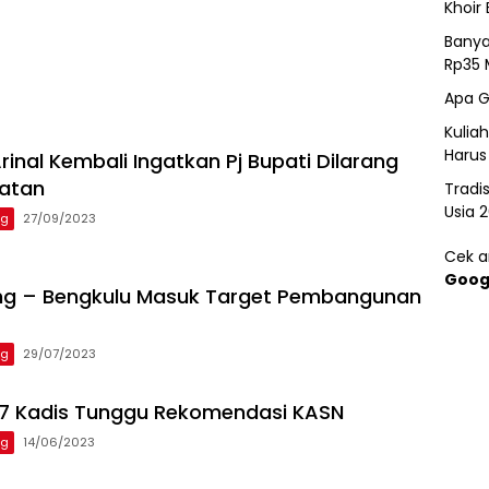
Khoir 
Banya
Rp35 
Apa G
Kulia
Harus
inal Kembali Ingatkan Pj Bupati Dilarang
batan
Tradi
Usia 
ng
27/09/2023
Cek ar
Goog
ng – Bengkulu Masuk Target Pembangunan
ng
29/07/2023
 7 Kadis Tunggu Rekomendasi KASN
ng
14/06/2023