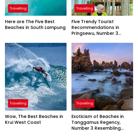
Travelling
Travelling
Here are The Five Best
Five Trendy Tourist
Beaches in South Lampung
Recommendations in
Pringsewu, Number 3
Inaugurated by the
President
Travelling
Travelling
Wow, The Best Beaches in
Exoticism of Beaches in
Krui West Coast
Tanggamus Regency,
Number 3 Resembling
Nature Paintings