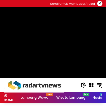
Skip
×
Scroll Untuk Membaca Artikel
to
content
Lampung Wawai
Wisata Lampung
Nasiona
HOME