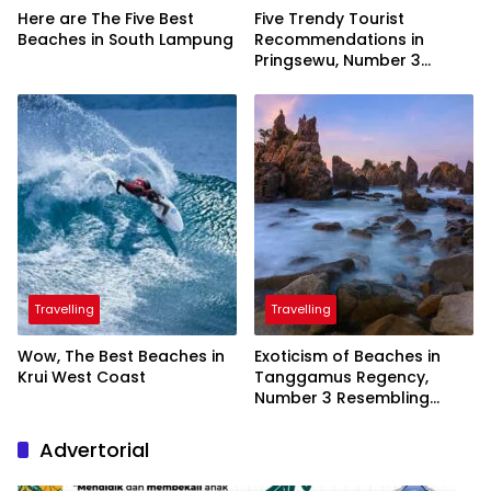
Here are The Five Best
Five Trendy Tourist
Beaches in South Lampung
Recommendations in
Pringsewu, Number 3
Inaugurated by the
President
Travelling
Travelling
Wow, The Best Beaches in
Exoticism of Beaches in
Krui West Coast
Tanggamus Regency,
Number 3 Resembling
Nature Paintings
Advertorial