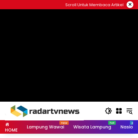
Skip
×
Scroll Untuk Membaca Artikel
to
content
Lampung Wawai
Wisata Lampung
Nasiona
HOME