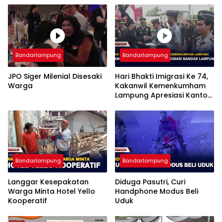
Bandarlampung
Bandarlampung
JPO Siger Milenial Disesaki
Hari Bhakti Imigrasi Ke 74,
Warga
Kakanwil Kemenkumham
Lampung Apresiasi Kantor
Imigrasi Bandar Lampung
Bandarlampung
Bandarlampung
Langgar Kesepakatan
Diduga Pasutri, Curi
Warga Minta Hotel Yello
Handphone Modus Beli
Kooperatif
Uduk