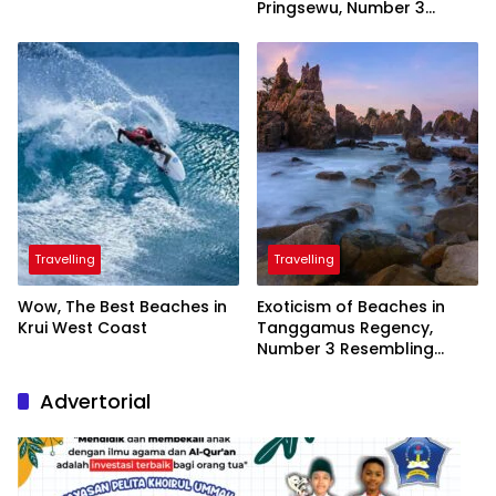
Pringsewu, Number 3
Inaugurated by the
President
Travelling
Travelling
Wow, The Best Beaches in
Exoticism of Beaches in
Krui West Coast
Tanggamus Regency,
Number 3 Resembling
Nature Paintings
Advertorial