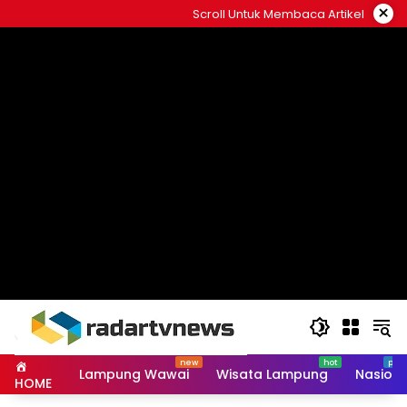
Skip
×
Scroll Untuk Membaca Artikel
to
content
Lampung Wawai
Wisata Lampung
Nasiona
HOME