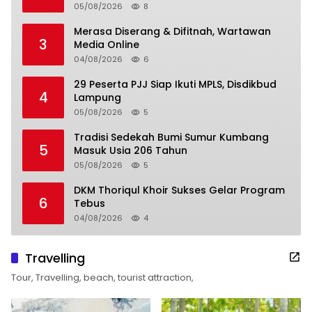
05/08/2026
8
Merasa Diserang & Difitnah, Wartawan
3
Media Online
04/08/2026
6
29 Peserta PJJ Siap Ikuti MPLS, Disdikbud
4
Lampung
05/08/2026
5
Tradisi Sedekah Bumi Sumur Kumbang
5
Masuk Usia 206 Tahun
05/08/2026
5
DKM Thoriqul Khoir Sukses Gelar Program
6
Tebus
04/08/2026
4
Travelling
Tour, Travelling, beach, tourist attraction,