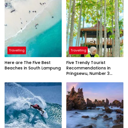
Travelling
Travelling
Here are The Five Best
Five Trendy Tourist
Beaches in South Lampung
Recommendations in
Pringsewu, Number 3
Inaugurated by the
President