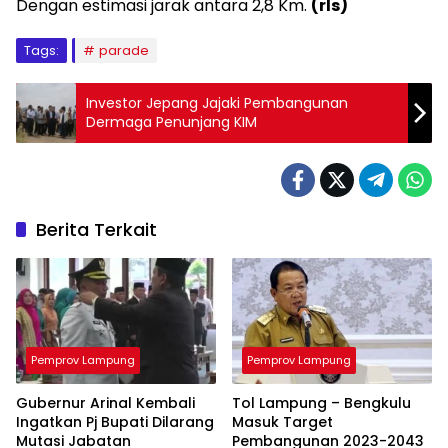
Dengan estimasi jarak antara 2,8 Km.
(rls)
Tags:
parade
Investor Jepang Jajaki Pembangunan
Dermaga Penunjang KIM
Berita Terkait
Pemprov Lampung
Pemprov Lampung
Gubernur Arinal Kembali
Tol Lampung – Bengkulu
Ingatkan Pj Bupati Dilarang
Masuk Target
Mutasi Jabatan
Pembangunan 2023-2043