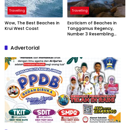
Travelling
Travelling
Wow, The Best Beaches in
Exoticism of Beaches in
Krui West Coast
Tanggamus Regency,
Number 3 Resembling
Nature Paintings
Advertorial