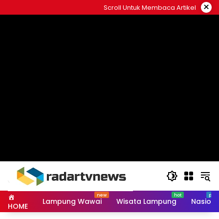
Skip
×
Scroll Untuk Membaca Artikel
to
content
Lampung Wawai
Wisata Lampung
Nasiona
HOME