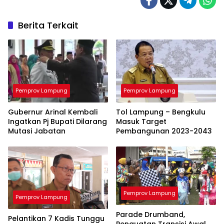
Berita Terkait
Pemprov Lampung
Pemprov Lampung
Gubernur Arinal Kembali
Tol Lampung – Bengkulu
Ingatkan Pj Bupati Dilarang
Masuk Target
Mutasi Jabatan
Pembangunan 2023-2043
Pemprov Lampung
Pemprov Lampung
Parade Drumband,
Pelantikan 7 Kadis Tunggu