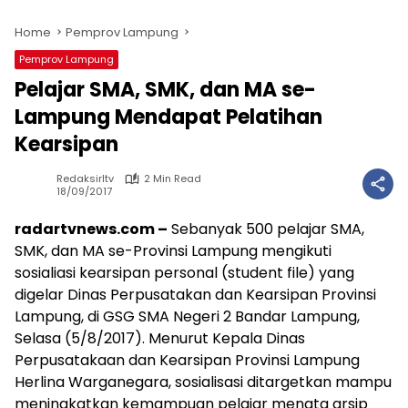
Home
Pemprov Lampung
Pemprov Lampung
Pelajar SMA, SMK, dan MA se-
Lampung Mendapat Pelatihan
Kearsipan
Redaksirltv
2 Min Read
18/09/2017
radartvnews.com –
Sebanyak 500 pelajar SMA,
SMK, dan MA se-Provinsi Lampung mengikuti
sosialiasi kearsipan personal (student file) yang
digelar Dinas Perpusatakan dan Kearsipan Provinsi
Lampung, di GSG SMA Negeri 2 Bandar Lampung,
Selasa (5/8/2017). Menurut Kepala Dinas
Perpusatakaan dan Kearsipan Provinsi Lampung
Herlina Warganegara, sosialisasi ditargetkan mampu
meningkatkan kemampuan pelajar menata arsip