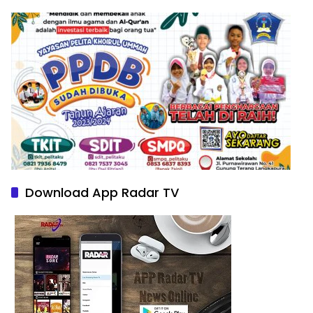
Download App Radar TV