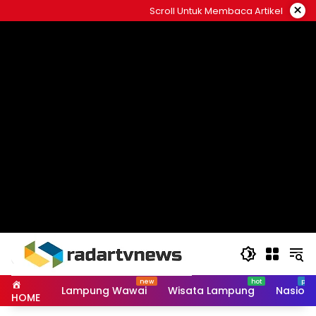
Skip
×
Scroll Untuk Membaca Artikel
to
content
Lampung Wawai
Wisata Lampung
Nasiona
HOME