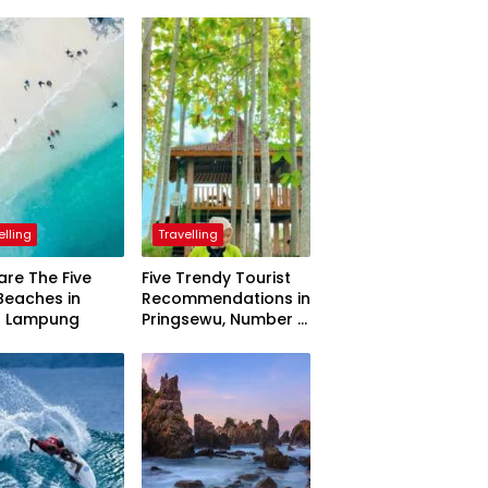
elling
Travelling
are The Five
Five Trendy Tourist
Beaches in
Recommendations in
h Lampung
Pringsewu, Number 3
Inaugurated by the
President