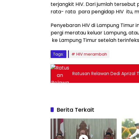
terjangkit HIV. Dari jumlah terseb
rata- rata para pengidap HIV itu, ma
Penyebaran HIV di Lampung Timur i
pergi meratau keluar Lampung, ata
ke Lampung Timur setelah terinfeks
Tags:
HIV merambah
Ratusan Relawan Dedi Aprizal 
Berita Terkait