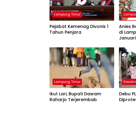
Lampung Timur
Lampun
Pejabat Kemenag Divonis 1
Anies 
Tahun Penjara
di Lam
Januar
Lampung Timur
Keseh
Ikut Lari, Bupati Dawam
Debu PL
Raharjo Terjerembab
Diprot