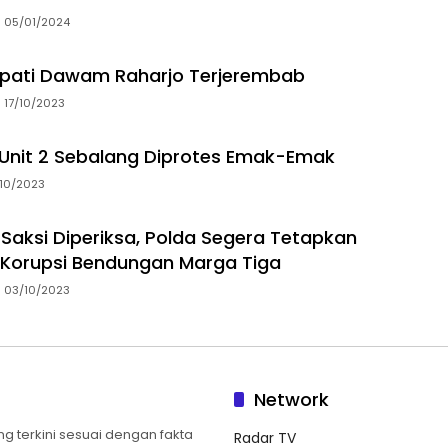
05/01/2024
 Bupati Dawam Raharjo Terjerembab
17/10/2023
Unit 2 Sebalang Diprotes Emak-Emak
10/2023
Saksi Diperiksa, Polda Segera Tetapkan
Korupsi Bendungan Marga Tiga
03/10/2023
Network
 terkini sesuai dengan fakta
Radar TV