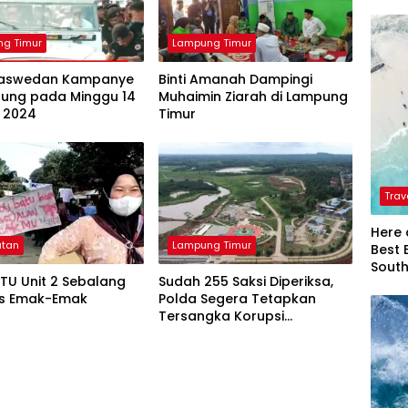
g Timur
Lampung Timur
Baswedan Kampanye
Binti Amanah Dampingi
pung pada Minggu 14
Muhaimin Ziarah di Lampung
i 2024
Timur
Trav
Here 
atan
Lampung Timur
Best 
Sout
TU Unit 2 Sebalang
Sudah 255 Saksi Diperiksa,
es Emak-Emak
Polda Segera Tetapkan
Tersangka Korupsi
Bendungan Marga Tiga