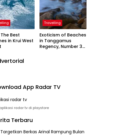
elling
Travelling
The Best
Exoticism of Beaches
es in Krui West
in Tanggamus
t
Regency, Number 3
Resembling Nature
Paintings
vertorial
wnload App Radar TV
plikasi radar tv di playstore
rita Terbaru
i Targetkan Berkas Arinal Rampung Bulan