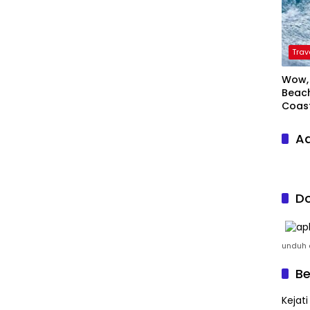
Trav
Wow, 
Beach
Coas
Ad
Do
unduh a
Be
Kejat