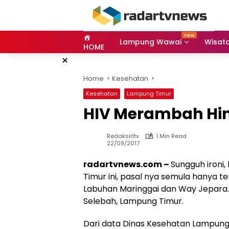
Skip
to
content
Lampung Wawai
Wisat
HOME
×
Home
Kesehatan
Kesehatan
Lampung Timur
HIV Merambah Hin
Redaksirltv
1 Min Read
22/09/2017
radartvnews.com –
Sungguh ironi,
Timur ini, pasal nya semula hanya t
Labuhan Maringgai dan Way Jepara.
Selebah, Lampung Timur.
Dari data Dinas Kesehatan Lampung 