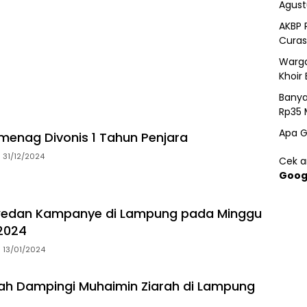
Agust
AKBP 
Curas
Warga
Khoir 
Banya
Rp35 
Apa G
menag Divonis 1 Tahun Penjara
31/12/2024
Cek ar
Goog
wedan Kampanye di Lampung pada Minggu
 2024
13/01/2024
ah Dampingi Muhaimin Ziarah di Lampung