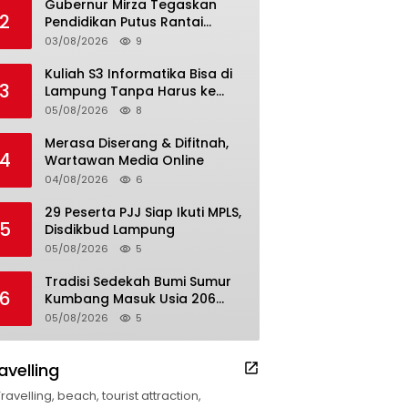
Gubernur Mirza Tegaskan
2
Pendidikan Putus Rantai
Kemiskinan
03/08/2026
9
Kuliah S3 Informatika Bisa di
3
Lampung Tanpa Harus ke
Luar Daerah
05/08/2026
8
Merasa Diserang & Difitnah,
4
Wartawan Media Online
04/08/2026
6
29 Peserta PJJ Siap Ikuti MPLS,
5
Disdikbud Lampung
05/08/2026
5
Tradisi Sedekah Bumi Sumur
6
Kumbang Masuk Usia 206
Tahun
05/08/2026
5
avelling
Travelling, beach, tourist attraction,