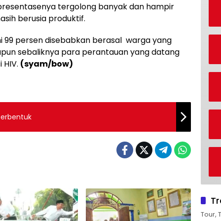
ut presentasenya tergolong banyak dan hampir
sih berusia produktif.
ni 99 persen disebabkan berasal warga yang
upun sebaliknya para perantauan yang datang
i HIV.
(syam/bow)
Terbentuk
Tr
Tour, 