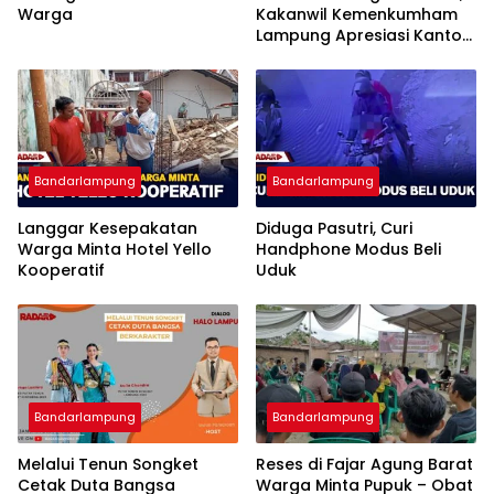
Warga
Kakanwil Kemenkumham
Lampung Apresiasi Kantor
Imigrasi Bandar Lampung
Bandarlampung
Bandarlampung
Langgar Kesepakatan
Diduga Pasutri, Curi
Warga Minta Hotel Yello
Handphone Modus Beli
Kooperatif
Uduk
Bandarlampung
Bandarlampung
Melalui Tenun Songket
Reses di Fajar Agung Barat
Cetak Duta Bangsa
Warga Minta Pupuk – Obat