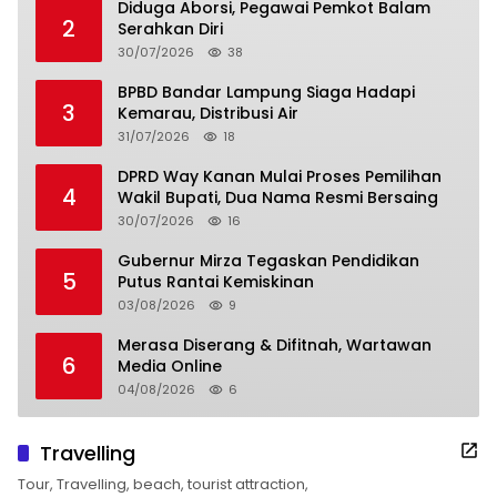
Diduga Aborsi, Pegawai Pemkot Balam
2
Serahkan Diri
30/07/2026
38
BPBD Bandar Lampung Siaga Hadapi
3
Kemarau, Distribusi Air
31/07/2026
18
DPRD Way Kanan Mulai Proses Pemilihan
4
Wakil Bupati, Dua Nama Resmi Bersaing
30/07/2026
16
Gubernur Mirza Tegaskan Pendidikan
5
Putus Rantai Kemiskinan
03/08/2026
9
Merasa Diserang & Difitnah, Wartawan
6
Media Online
04/08/2026
6
Travelling
Tour, Travelling, beach, tourist attraction,