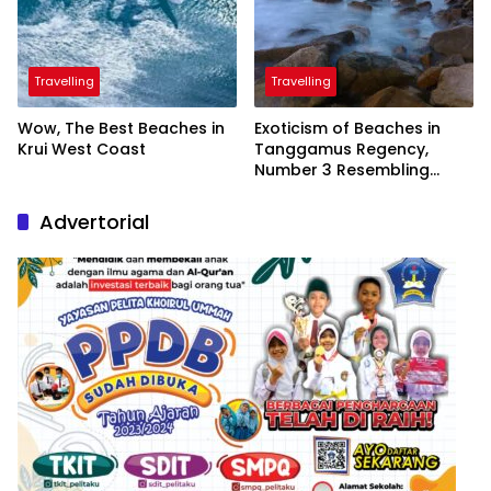
Travelling
Travelling
Wow, The Best Beaches in
Exoticism of Beaches in
Krui West Coast
Tanggamus Regency,
Number 3 Resembling
Nature Paintings
Advertorial