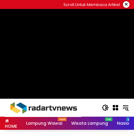
Skip
×
Scroll Untuk Membaca Artikel
to
content
Lampung Wawai
Wisata Lampung
Nasiona
HOME