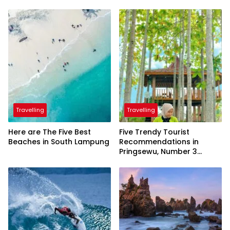
Travelling
Travelling
Here are The Five Best
Five Trendy Tourist
Beaches in South Lampung
Recommendations in
Pringsewu, Number 3
Inaugurated by the
President