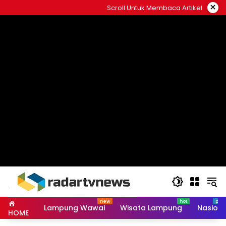
Skip
×
Scroll Untuk Membaca Artikel
to
content
Lampung Wawai
Wisata Lampung
Nasiona
HOME