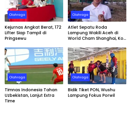
Olahraga
Olahraga
Kejurnas Angkat Berat, 172
Atlet Sepatu Roda
Lifter Siap Tampil di
Lampung Wakili Aceh di
Pringsewu
World Cham Shanghai, Kok
Bisa?
Olahraga
Olahraga
Timnas Indonesia Tahan
Bidik Tiket PON, Wushu
Uzbekistan, Lanjut Extra
Lampung Fokus Porwil
Time