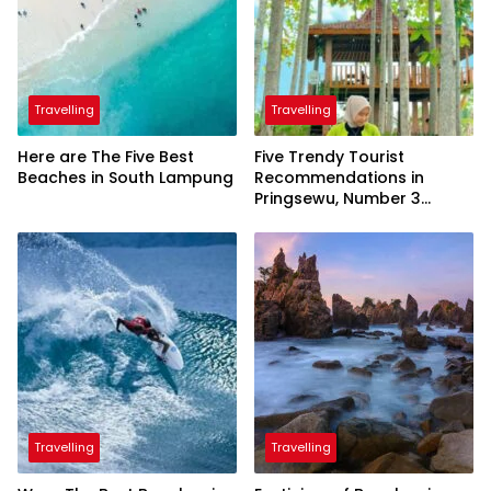
Travelling
Travelling
Here are The Five Best
Five Trendy Tourist
Beaches in South Lampung
Recommendations in
Pringsewu, Number 3
Inaugurated by the
President
Travelling
Travelling