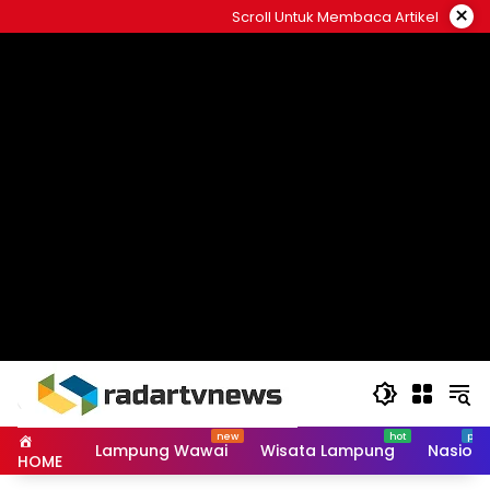
Skip
×
Scroll Untuk Membaca Artikel
to
content
Lampung Wawai
Wisata Lampung
Nasiona
HOME