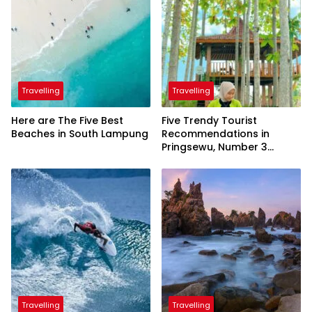
Travelling
Travelling
Here are The Five Best
Five Trendy Tourist
Beaches in South Lampung
Recommendations in
Pringsewu, Number 3
Inaugurated by the
President
Travelling
Travelling