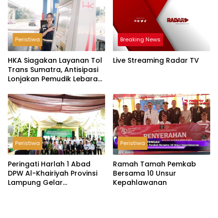
Peristiwa
Breaking News
HKA Siagakan Layanan Tol
Live Streaming Radar TV
Trans Sumatra, Antisipasi
Lonjakan Pemudik Lebaran
2026
Peristiwa
Peristiwa
Peringati Harlah 1 Abad
Ramah Tamah Pemkab
DPW Al-Khairiyah Provinsi
Bersama 10 Unsur
Lampung Gelar
Kepahlawanan
Serangkaian Acara