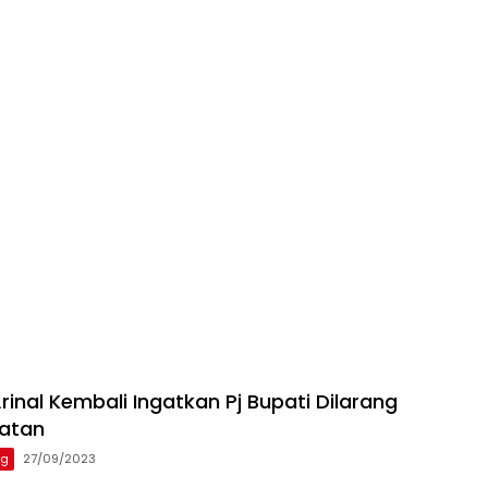
inal Kembali Ingatkan Pj Bupati Dilarang
batan
ng
27/09/2023