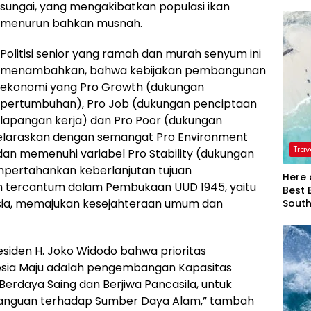
sungai, yang mengakibatkan populasi ikan
menurun bahkan musnah.
Politisi senior yang ramah dan murah senyum ini
menambahkan, bahwa kebijakan pembangunan
ekonomi yang Pro Growth (dukungan
pertumbuhan), Pro Job (dukungan penciptaan
lapangan kerja) dan Pro Poor (dukungan
selaraskan dengan semangat Pro Environment
Trav
dan memenuhi variabel Pro Stability (dukungan
mpertahankan keberlanjutan tujuan
Here 
h tercantum dalam Pembukaan UUD 1945, yaitu
Best 
sia, memajukan kesejahteraan umum dan
Sout
residen H. Joko Widodo bahwa prioritas
esia Maju adalah pengembangan Kapasitas
erdaya Saing dan Berjiwa Pancasila, untuk
nguan terhadap Sumber Daya Alam,” tambah