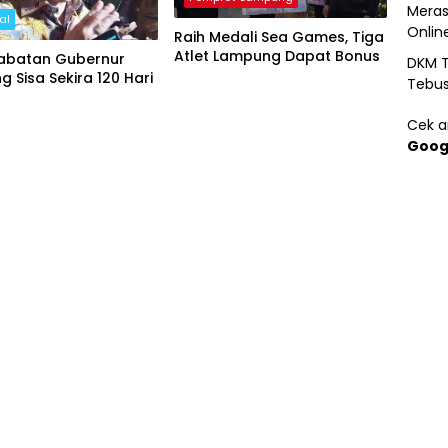
Meras
al
Onlin
Raih Medali Sea Games, Tiga
Atlet Lampung Dapat Bonus
abatan Gubernur
DKM T
 Sisa Sekira 120 Hari
Tebu
Cek ar
Goog