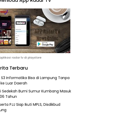
wnload App Radar TV
plikasi radar tv di playstore
rita Terbaru
h S3 Informatika Bisa di Lampung Tanpa
 ke Luar Daerah
si Sedekah Bumi Sumur Kumbang Masuk
206 Tahun
erta PJJ Siap Ikuti MPLS, Disdikbud
ung