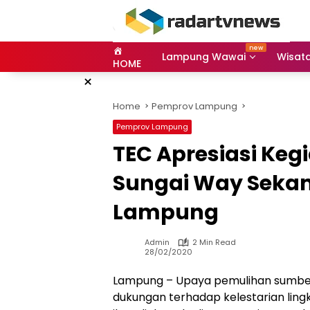
Skip
to
content
Lampung Wawai
Wisat
HOME
×
Home
Pemprov Lampung
Pemprov Lampung
TEC Apresiasi Keg
Sungai Way Seka
Lampung
Admin
2 Min Read
28/02/2020
Lampung – Upaya pemulihan sumber
dukungan terhadap kelestarian ling