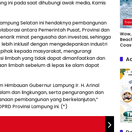
ung ini pada saat dihubungi awak media, Kamis
 Lampung Selatan ini hendaknya pembangunan
Trav
laborasi antara Pemerintah Pusat, Provinsi dan
Wow, 
narik minat pengusaha dan investasi, sehingga
Beach
n lebih inklusif dengan mengedepankan industri
Coas
erpihak kepada masyarakat, mengurangi
si limbah yang tidak dapat dimanfaatkan dan
Ad
aan limbah sebelum di lepas ke alam dapat
m Himbauan Gubernur Lampung Ir. H. Arinal
n alam dan lingkungan, serta pengurangan dan
naan pembangunan yang berkelanjutan,”
PRD Provinsi Lampung ini. (*)