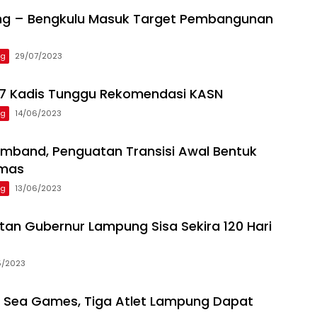
ng – Bengkulu Masuk Target Pembangunan
ng
29/07/2023
 7 Kadis Tunggu Rekomendasi KASN
ng
14/06/2023
mband, Penguatan Transisi Awal Bentuk
Emas
ng
13/06/2023
an Gubernur Lampung Sisa Sekira 120 Hari
5/2023
i Sea Games, Tiga Atlet Lampung Dapat