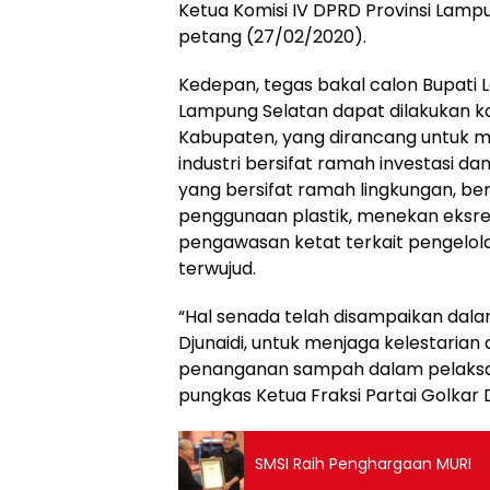
Ketua Komisi IV DPRD Provinsi Lamp
petang (27/02/2020).
Kedepan, tegas bakal calon Bupati
Lampung Selatan dapat dilakukan ko
Kabupaten, yang dirancang untuk me
industri bersifat ramah investasi da
yang bersifat ramah lingkungan, b
penggunaan plastik, menekan eksre
pengawasan ketat terkait pengelol
terwujud.
“Hal senada telah disampaikan dala
Djunaidi, untuk menjaga kelestaria
penanganan sampah dalam pelaksa
pungkas Ketua Fraksi Partai Golkar D
SMSI Raih Penghargaan MURI