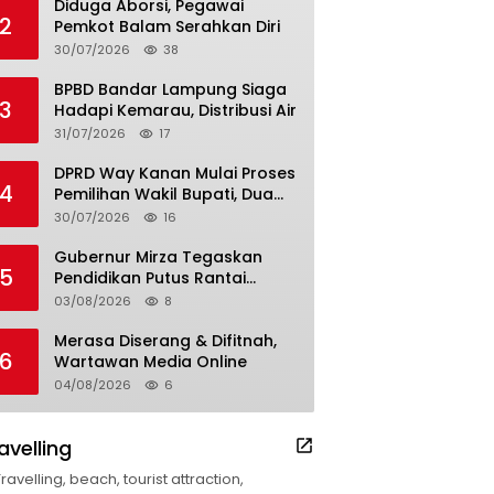
Diduga Aborsi, Pegawai
2
Pemkot Balam Serahkan Diri
30/07/2026
38
BPBD Bandar Lampung Siaga
3
Hadapi Kemarau, Distribusi Air
31/07/2026
17
DPRD Way Kanan Mulai Proses
4
Pemilihan Wakil Bupati, Dua
Nama Resmi Bersaing
30/07/2026
16
Gubernur Mirza Tegaskan
5
Pendidikan Putus Rantai
Kemiskinan
03/08/2026
8
Merasa Diserang & Difitnah,
6
Wartawan Media Online
04/08/2026
6
avelling
Travelling, beach, tourist attraction,