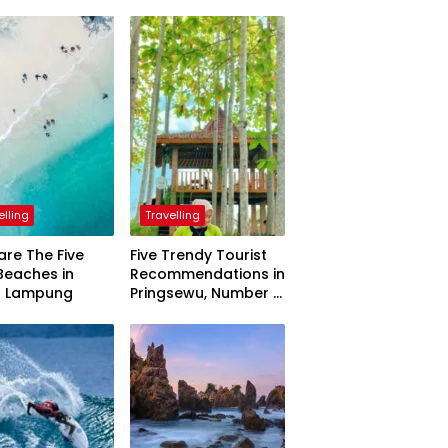
elling
Travelling
are The Five
Five Trendy Tourist
Beaches in
Recommendations in
h Lampung
Pringsewu, Number 3
Inaugurated by the
President