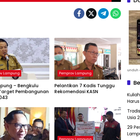
Do
unduh a
ov Lampung
Pemprov Lampung
Be
mpung – Bengkulu
Pelantikan 7 Kadis Tunggu
Target Pembangunan
Rekomendasi KASN
Kulia
043
Harus
Tradi
Usia 
29 Pes
Lamp
Pemprov Lampung