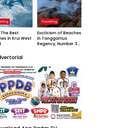
elling
Travelling
The Best
Exoticism of Beaches
es in Krui West
in Tanggamus
t
Regency, Number 3
Resembling Nature
Paintings
vertorial