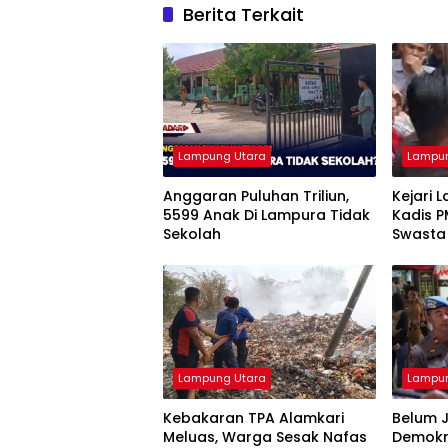
Berita Terkait
Lampung Utara
Lampun
Anggaran Puluhan Triliun,
Kejari 
5599 Anak Di Lampura Tidak
Kadis P
Sekolah
Swasta
Lampung Utara
Lampun
Kebakaran TPA Alamkari
Belum 
Meluas, Warga Sesak Nafas
Demokr