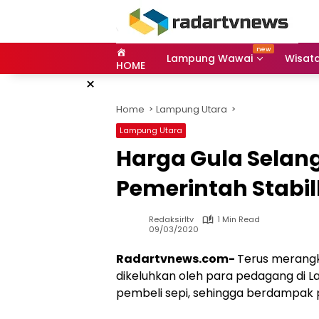
Skip
to
content
Lampung Wawai
Wisat
HOME
×
Home
Lampung Utara
Lampung Utara
Harga Gula Selan
Pemerintah Stabi
Redaksirltv
1 Min Read
09/03/2020
Radartvnews.com-
Terus merangk
dikeluhkan oleh para pedagang di 
pembeli sepi, sehingga berdampak