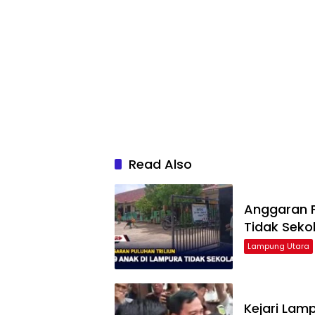
Read Also
Anggaran P
Tidak Seko
Lampung Utara
Kejari Lam