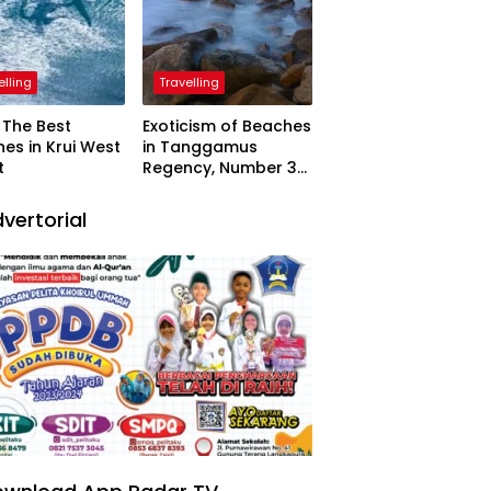
elling
Travelling
The Best
Exoticism of Beaches
es in Krui West
in Tanggamus
t
Regency, Number 3
Resembling Nature
Paintings
vertorial