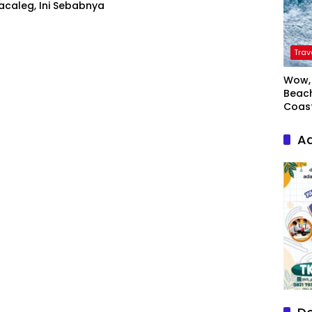
acaleg, Ini Sebabnya
Trav
Wow, 
Beach
Coas
Ad