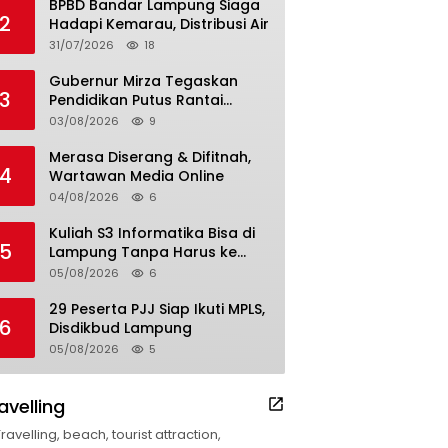
BPBD Bandar Lampung Siaga
2
Hadapi Kemarau, Distribusi Air
31/07/2026
18
Gubernur Mirza Tegaskan
3
Pendidikan Putus Rantai
Kemiskinan
03/08/2026
9
Merasa Diserang & Difitnah,
4
Wartawan Media Online
04/08/2026
6
Kuliah S3 Informatika Bisa di
5
Lampung Tanpa Harus ke
Luar Daerah
05/08/2026
6
29 Peserta PJJ Siap Ikuti MPLS,
6
Disdikbud Lampung
05/08/2026
5
avelling
Travelling, beach, tourist attraction,