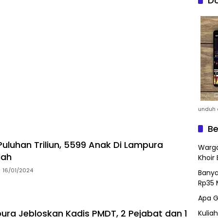
Do
unduh a
Be
uluhan Triliun, 5599 Anak Di Lampura
Warga
lah
Khoir 
16/01/2024
Banya
Rp35 
Apa G
pura Jebloskan Kadis PMDT, 2 Pejabat dan 1
Kulia