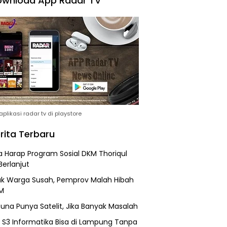
wnload App Radar TV
plikasi radar tv di playstore
rita Terbaru
 Harap Program Sosial DKM Thoriqul
Berlanjut
k Warga Susah, Pemprov Malah Hibah
M
una Punya Satelit, Jika Banyak Masalah
h S3 Informatika Bisa di Lampung Tanpa