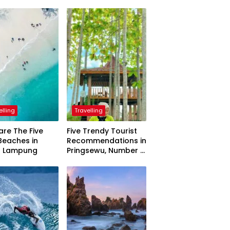
elling
Travelling
are The Five
Five Trendy Tourist
Beaches in
Recommendations in
h Lampung
Pringsewu, Number 3
Inaugurated by the
President