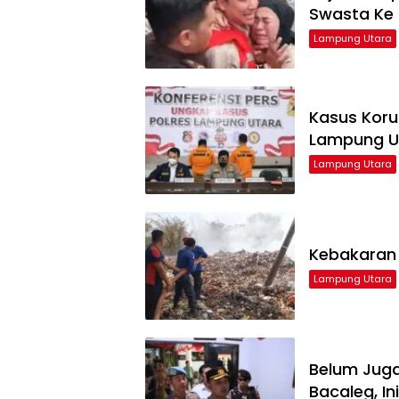
Swasta Ke
Lampung Utara
Kasus Koru
Lampung U
Lampung Utara
Kebakaran 
Lampung Utara
Belum Jug
Bacaleg, I