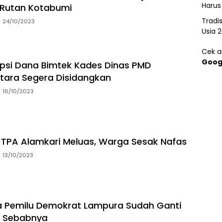
Harus
 Rutan Kotabumi
Tradi
24/10/2023
Usia 
Cek ar
Goog
psi Dana Bimtek Kades Dinas PMD
tara Segera Disidangkan
16/10/2023
TPA Alamkari Meluas, Warga Sesak Nafas
13/10/2023
a Pemilu Demokrat Lampura Sudah Ganti
ni Sebabnya