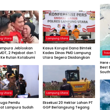
g Utara
Lampung Utara
Lampura Jebloskan
Kasus Korupsi Dana Bimtek
MDT, 2 Pejabat dan 1
Kades Dinas PMD Lampung
Trav
 Ke Rutan Kotabumi
Utara Segera Disidangkan
Here 
Best 
Sout
g Utara
Lampung Utara
Juga Pemilu
Eksekusi 20 Hektar Lahan PT
at Lampura Sudah
GGP Berlangsung Tegang