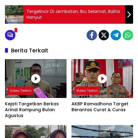
Tergelincir Di Jembatan, Ibu Selamat, Balita
Hanyut
1
Berita Terkait
Video Terkini
Video Terkini
Kejati Targetkan Berkas
AKBP Ramadhona Target
Arinal Rampung Bulan
Berantas Curat & Curas
Agustus