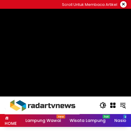
Skip
×
Scroll Untuk Membaca Artikel
to
content
Lampung Wawai
Wisata Lampung
Nasiona
HOME