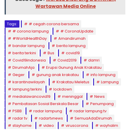
Wartawan Media Online
Tags:
# cegah corona bersama
# corona lampung
# CoronaUpdate
#WorldHealthDay
Amandirumah
bandar lampung
berita lampung
berita terkini
Bus
covid19
Covid19indonesia
Covid2019
damri
DirumahAja
Erupsi Gunung Anak Krakatau
Geger
gunung anak krakatau
info lampung
karantinawilayah
Krakatau Meletus
Lampung
lampung terkini
lockdown
medialawancovid19
meninggal
News
Pembatasan Sosial Berskala Besar
Penumpang
PSBB
radar lampung
radar lampung tv
radar tv
radartvnews
SemuaAdaDirumah
stayhome
video
viruscorona
wayhalim