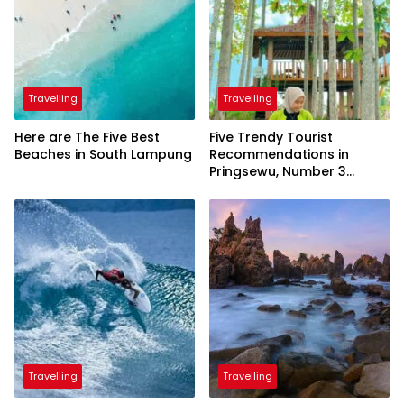
Travelling
Travelling
Here are The Five Best
Five Trendy Tourist
Beaches in South Lampung
Recommendations in
Pringsewu, Number 3
Inaugurated by the
President
Travelling
Travelling