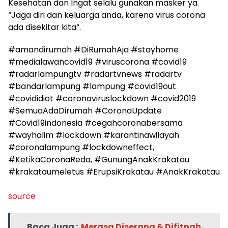
Kesehatan dan Ingat selalu gunakan masker ya.
“Jaga diri dan keluarga anda, karena virus corona
ada disekitar kita”.
#amandirumah #DiRumahAja #stayhome
#medialawancovid19 #viruscorona #covid19
#radarlampungtv #radartvnews #radartv
#bandarlampung #lampung #covid19out
#covididiot #coronaviruslockdown #covid2019
#SemuaAdaDirumah #CoronaUpdate
#Covid19indonesia #cegahcoronabersama
#wayhalim #lockdown #karantinawilayah
#coronalampung #lockdowneffect,
#KetikaCoronaReda, #GunungAnakKrakatau
#krakataumeletus #ErupsiKrakatau #AnakKrakatau
source
Baca Juga :
Merasa Diserang & Difitnah,