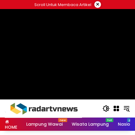
Skip
×
Scroll Untuk Membaca Artikel
to
content
Lampung Wawai
Wisata Lampung
Nasiona
HOME