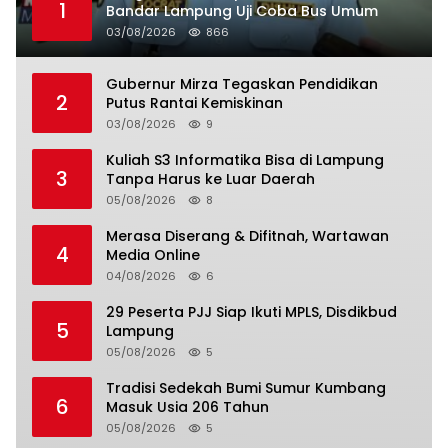
1
Bandar Lampung Uji Coba Bus Umum
03/08/2026
866
Gubernur Mirza Tegaskan Pendidikan
2
Putus Rantai Kemiskinan
03/08/2026
9
Kuliah S3 Informatika Bisa di Lampung
3
Tanpa Harus ke Luar Daerah
05/08/2026
8
Merasa Diserang & Difitnah, Wartawan
4
Media Online
04/08/2026
6
29 Peserta PJJ Siap Ikuti MPLS, Disdikbud
5
Lampung
05/08/2026
5
Tradisi Sedekah Bumi Sumur Kumbang
6
Masuk Usia 206 Tahun
05/08/2026
5