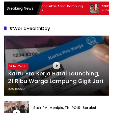
Kejati Targetkan Berkas Arinal Rampung
AKBP Ramadhona Tar
Breaking News
Bulan Agustus
& Curas
#WorldHealthDay
Video Terkini
Kartu Pra Kerja Batal Launching,
21 Ribu Warga Lampung Gigit Jari
15/04/2020
Stok PMI Menipis, TNI POLRI Beraksi