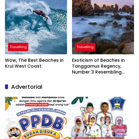
Travelling
Travelling
Wow, The Best Beaches in
Exoticism of Beaches in
Krui West Coast
Tanggamus Regency,
Number 3 Resembling
Nature Paintings
Advertorial