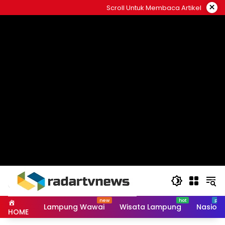
Skip
×
Scroll Untuk Membaca Artikel
to
content
Lampung Wawai
Wisata Lampung
Nasiona
HOME