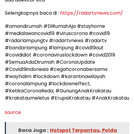
Selengkapnya baca di :
https://radartvnews.com/
#amandirumah #DiRumahAja #stayhome
#medialawancovid19 #viruscorona #covid19
#radarlampungtv #radartvnews #radartv
#bandarlampung #lampung #covid19out
#covididiot #coronaviruslockdown #covid2019
#SemuaAdaDirumah #CoronaUpdate
#Covid19indonesia #cegahcoronabersama
#wayhalim #lockdown #karantinawilayah
#coronalampung #lockdowneffect,
#KetikaCoronaReda, #GunungAnakKrakatau
#krakataumeletus #ErupsiKrakatau #AnakKrakatau
source
Baca Juga :
Hotspot Terpantau, Polda