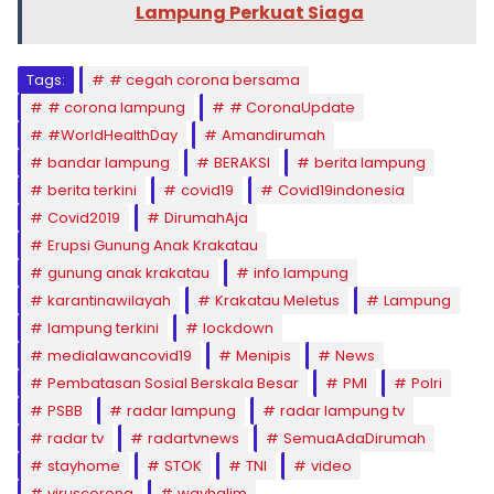
Lampung Perkuat Siaga
Tags:
# cegah corona bersama
# corona lampung
# CoronaUpdate
#WorldHealthDay
Amandirumah
bandar lampung
BERAKSI
berita lampung
berita terkini
covid19
Covid19indonesia
Covid2019
DirumahAja
Erupsi Gunung Anak Krakatau
gunung anak krakatau
info lampung
karantinawilayah
Krakatau Meletus
Lampung
lampung terkini
lockdown
medialawancovid19
Menipis
News
Pembatasan Sosial Berskala Besar
PMI
Polri
PSBB
radar lampung
radar lampung tv
radar tv
radartvnews
SemuaAdaDirumah
stayhome
STOK
TNI
video
viruscorona
wayhalim