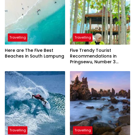
Travelling
Travelling
Here are The Five Best
Five Trendy Tourist
Beaches in South Lampung
Recommendations in
Pringsewu, Number 3
Inaugurated by the
President
Travelling
Travelling