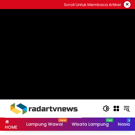
Skip
×
Scroll Untuk Membaca Artikel
to
content
Lampung Wawai
Wisata Lampung
Nasiona
HOME