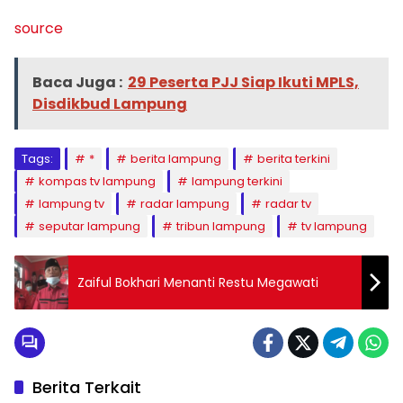
source
Baca Juga :
29 Peserta PJJ Siap Ikuti MPLS,
Disdikbud Lampung
Tags:
*
berita lampung
berita terkini
kompas tv lampung
lampung terkini
lampung tv
radar lampung
radar tv
seputar lampung
tribun lampung
tv lampung
Zaiful Bokhari Menanti Restu Megawati
Berita Terkait