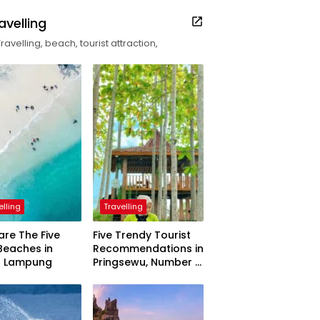
avelling
Travelling, beach, tourist attraction,
elling
Travelling
are The Five
Five Trendy Tourist
Beaches in
Recommendations in
h Lampung
Pringsewu, Number 3
Inaugurated by the
President