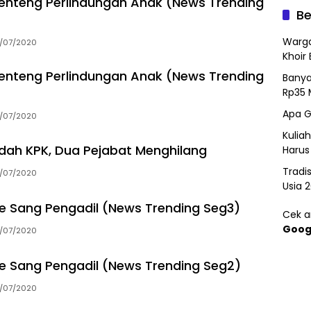
enteng Perlindungan Anak (News Trending
Be
Warga
1/07/2020
Khoir 
enteng Perlindungan Anak (News Trending
Banya
Rp35 
Apa G
1/07/2020
Kulia
edah KPK, Dua Pejabat Menghilang
Harus
Tradi
4/07/2020
Usia 
ne Sang Pengadil (News Trending Seg3)
Cek ar
Goog
4/07/2020
ne Sang Pengadil (News Trending Seg2)
4/07/2020