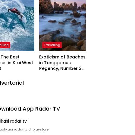
elling
Travelling
The Best
Exoticism of Beaches
es in Krui West
in Tanggamus
t
Regency, Number 3
Resembling Nature
Paintings
vertorial
wnload App Radar TV
plikasi radar tv di playstore