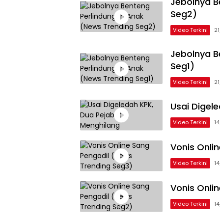
Jebolnya B
Seg2)
Video Terkini
2
Jebolnya B
Seg1)
Video Terkini
2
Usai Digel
Video Terkini
1
Vonis Onli
Video Terkini
1
Vonis Onli
Video Terkini
1