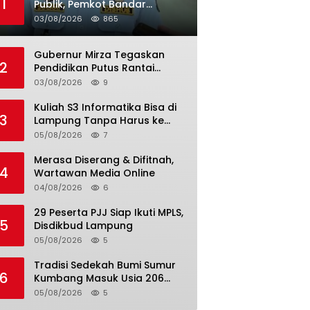
1
Publik, Pemkot Bandar
Lampung Uji Coba Bus Umum
03/08/2026
865
Gubernur Mirza Tegaskan
2
Pendidikan Putus Rantai
Kemiskinan
03/08/2026
9
Kuliah S3 Informatika Bisa di
3
Lampung Tanpa Harus ke
Luar Daerah
05/08/2026
7
Merasa Diserang & Difitnah,
4
Wartawan Media Online
04/08/2026
6
29 Peserta PJJ Siap Ikuti MPLS,
5
Disdikbud Lampung
05/08/2026
5
Tradisi Sedekah Bumi Sumur
6
Kumbang Masuk Usia 206
Tahun
05/08/2026
5