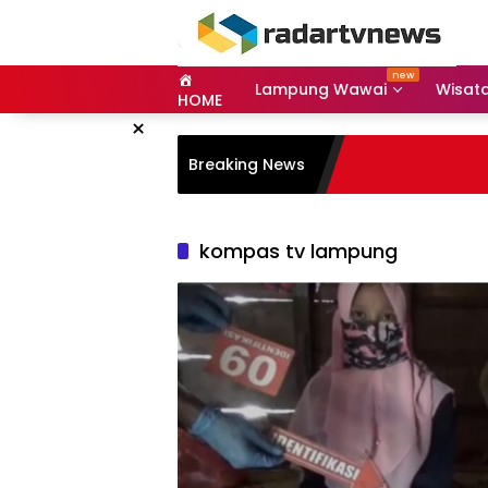
Skip
to
content
Lampung Wawai
Wisat
HOME
×
Breaking News
kompas tv lampung