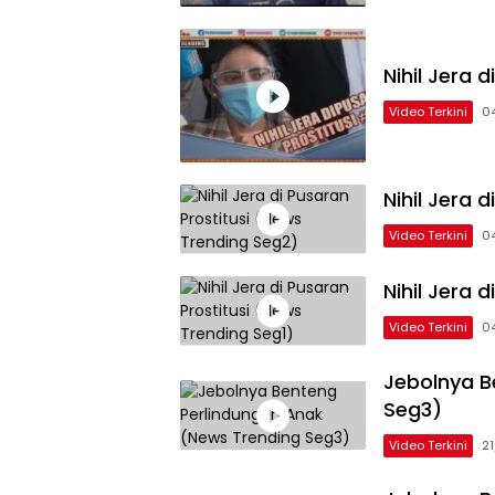
Nihil Jera 
Video Terkini
0
Nihil Jera 
Video Terkini
0
Nihil Jera 
Video Terkini
0
Jebolnya B
Seg3)
Video Terkini
2