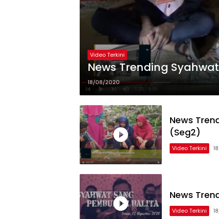
Video Terkini
News Trending Syahwat
18/08/2020
News Trend
(Seg2)
Video Terkini
1
News Trend
Video Terkini
1