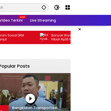
Video Terkini
Live Streaming
×
DKM
Banyak Warga Susah, Pemprov Malah
Hibah Rp35 M
Popular Posts
Bangkitkan Transportasi