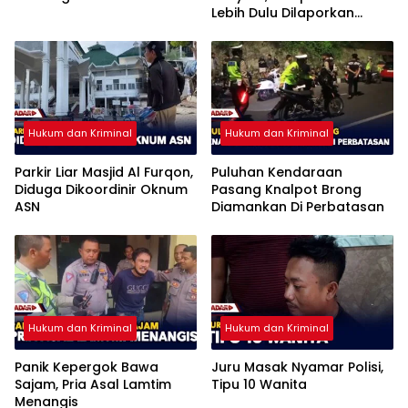
Lebih Dulu Dilaporkan
Penggelapan
Hukum dan Kriminal
Hukum dan Kriminal
Parkir Liar Masjid Al Furqon,
Puluhan Kendaraan
Diduga Dikoordinir Oknum
Pasang Knalpot Brong
ASN
Diamankan Di Perbatasan
Hukum dan Kriminal
Hukum dan Kriminal
Panik Kepergok Bawa
Juru Masak Nyamar Polisi,
Sajam, Pria Asal Lamtim
Tipu 10 Wanita
Menangis