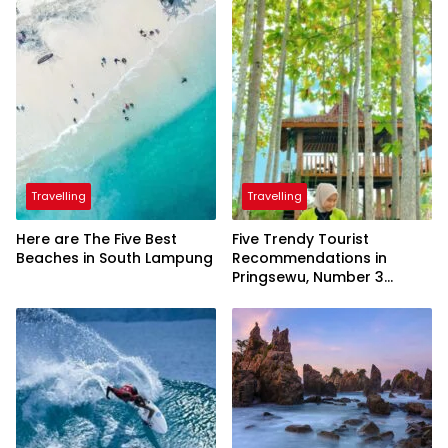
Travelling
Travelling
Here are The Five Best
Five Trendy Tourist
Beaches in South Lampung
Recommendations in
Pringsewu, Number 3
Inaugurated by the
President