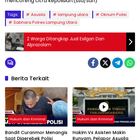
mencoreng citra kepolisian.(ssd/san)
Tags:
Asusila
lampung utara
Oknum Polisi
Sabhara Polres Lampung Utara
2 Warga Ditangkap Jual Esilgan Dan
Alprazolam
Berita Terkait
Hukum dan Kriminal
Hukum dan Kriminal
Bandit Curanmor Menangis
Hakim Vs Asisten Makin
Saat Digerebek Polisi
Runyam, Pelapor Asusila