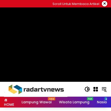
Skip
×
Scroll Untuk Membaca Artikel
to
content
Lampung Wawai
Wisata Lampung
Nasiona
HOME