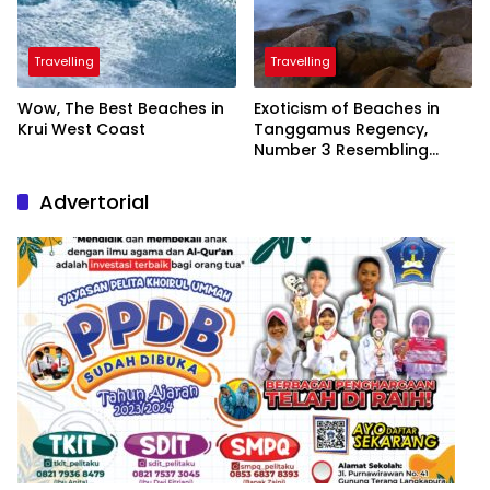
Travelling
Travelling
Wow, The Best Beaches in
Exoticism of Beaches in
Krui West Coast
Tanggamus Regency,
Number 3 Resembling
Nature Paintings
Advertorial