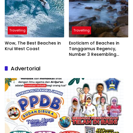
Travelling
Travelling
Wow, The Best Beaches in
Exoticism of Beaches in
Krui West Coast
Tanggamus Regency,
Number 3 Resembling
Nature Paintings
Advertorial