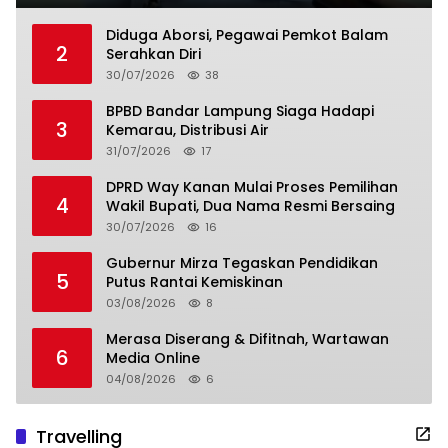
Diduga Aborsi, Pegawai Pemkot Balam
2
Serahkan Diri
30/07/2026
38
BPBD Bandar Lampung Siaga Hadapi
3
Kemarau, Distribusi Air
31/07/2026
17
DPRD Way Kanan Mulai Proses Pemilihan
4
Wakil Bupati, Dua Nama Resmi Bersaing
30/07/2026
16
Gubernur Mirza Tegaskan Pendidikan
5
Putus Rantai Kemiskinan
03/08/2026
8
Merasa Diserang & Difitnah, Wartawan
6
Media Online
04/08/2026
6
Travelling