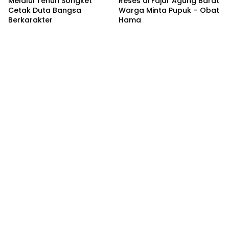
Melalui Tenun Songket
Reses di Fajar Agung Barat
Cetak Duta Bangsa
Warga Minta Pupuk – Obat
Berkarakter
Hama