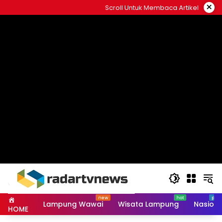
Skip
×
Scroll Untuk Membaca Artikel
to
content
Lampung Wawai
Wisata Lampung
Nasiona
HOME