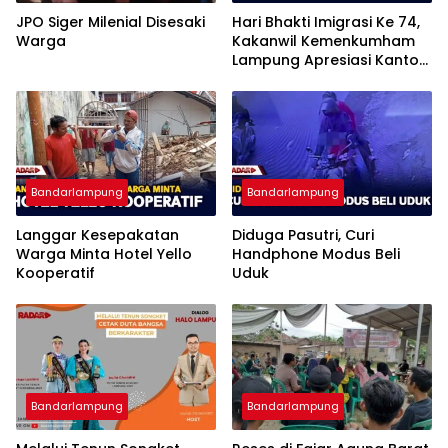
JPO Siger Milenial Disesaki
Hari Bhakti Imigrasi Ke 74,
Warga
Kakanwil Kemenkumham
Lampung Apresiasi Kantor
Imigrasi Bandar Lampung
Bandarlampung
Bandarlampung
Langgar Kesepakatan
Diduga Pasutri, Curi
Warga Minta Hotel Yello
Handphone Modus Beli
Kooperatif
Uduk
Bandarlampung
Bandarlampung