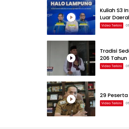
Kuliah S3 
Luar Daera
Video Terkini
0
Tradisi Se
206 Tahun
Video Terkini
0
29 Peserta
Video Terkini
0