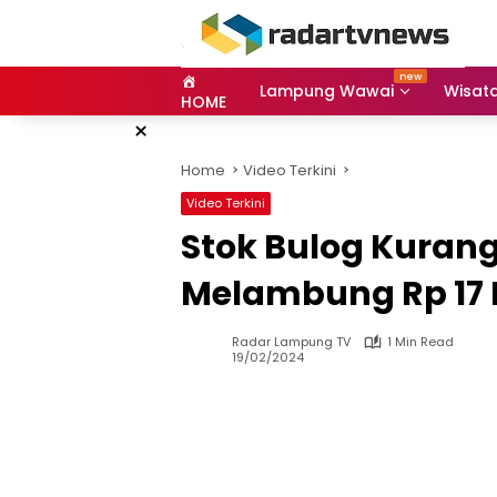
Skip
to
content
Lampung Wawai
Wisat
HOME
×
Home
Video Terkini
Video Terkini
Stok Bulog Kurang
Melambung Rp 17 
Radar Lampung TV
1 Min Read
19/02/2024