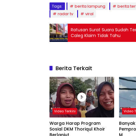
Tags:
berita lampung
berita ter
radar tv
viral
Ratusan Surat Suara Sudah Te
Caleg Klaim Tidak Tahu
Berita Terkait
Video Terkini
Video T
Warga Harap Program
Banyak
Sosial DKM Thoriqul Khoir
Pempro
Berlanjut
M