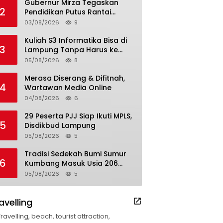
Gubernur Mirza Tegaskan
2
Pendidikan Putus Rantai
Kemiskinan
03/08/2026
9
Kuliah S3 Informatika Bisa di
3
Lampung Tanpa Harus ke
Luar Daerah
05/08/2026
8
Merasa Diserang & Difitnah,
4
Wartawan Media Online
04/08/2026
6
29 Peserta PJJ Siap Ikuti MPLS,
5
Disdikbud Lampung
05/08/2026
5
Tradisi Sedekah Bumi Sumur
6
Kumbang Masuk Usia 206
Tahun
05/08/2026
5
avelling
Travelling, beach, tourist attraction,