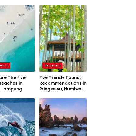
elling
Travelling
are The Five
Five Trendy Tourist
Beaches in
Recommendations in
h Lampung
Pringsewu, Number 3
Inaugurated by the
President