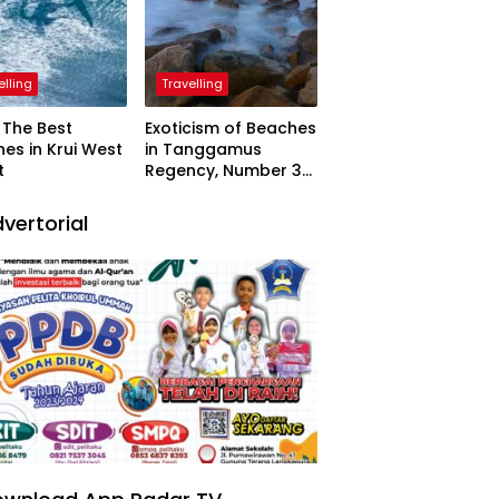
elling
Travelling
The Best
Exoticism of Beaches
es in Krui West
in Tanggamus
t
Regency, Number 3
Resembling Nature
Paintings
vertorial