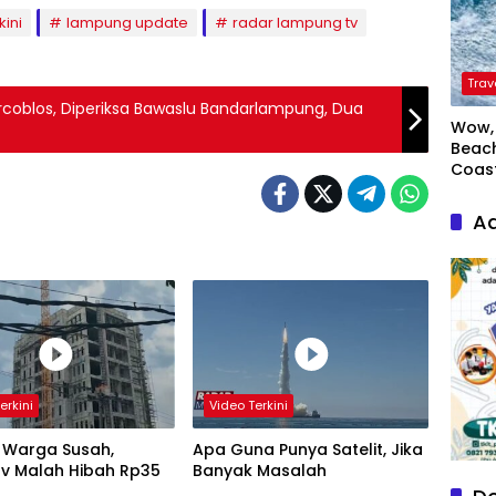
kini
lampung update
radar lampung tv
Trav
rcoblos, Diperiksa Bawaslu Bandarlampung, Dua
Wow, 
Beach
Coas
Ad
erkini
Video Terkini
 Warga Susah,
Apa Guna Punya Satelit, Jika
v Malah Hibah Rp35
Banyak Masalah