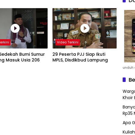
Do
erkini
Video Terkini
 Sedekah Bumi Sumur
29 Peserta PJJ Siap Ikuti
g Masuk Usia 206
MPLS, Disdikbud Lampung
unduh a
Be
Warga
Khoir 
Banya
Rp35 
Apa G
Kulia