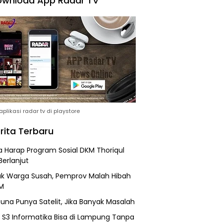
wnload App Radar TV
plikasi radar tv di playstore
rita Terbaru
 Harap Program Sosial DKM Thoriqul
Berlanjut
k Warga Susah, Pemprov Malah Hibah
M
una Punya Satelit, Jika Banyak Masalah
h S3 Informatika Bisa di Lampung Tanpa