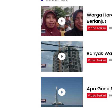
Warga Hara
Berlanjut
Video Terkini
0
Banyak Wa
Video Terkini
0
Apa Guna P
Video Terkini
0