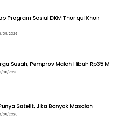
p Program Sosial DKM Thoriqul Khoir
6/08/2026
rga Susah, Pemprov Malah Hibah Rp35 M
6/08/2026
unya Satelit, Jika Banyak Masalah
6/08/2026