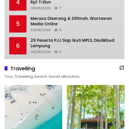
4
Rp1 Triliun
08/08/2026
7
Merasa Diserang & Difitnah, Wartawan
5
Media Online
04/08/2026
6
29 Peserta PJJ Siap Ikuti MPLS, Disdikbud
6
Lampung
05/08/2026
5
Travelling
Tour, Travelling, beach, tourist attraction,