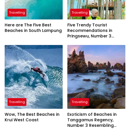
Travelling
Travelling
Here are The Five Best
Five Trendy Tourist
Beaches in South Lampung
Recommendations in
Pringsewu, Number 3
Inaugurated by the
President
Travelling
Travelling
Wow, The Best Beaches in
Exoticism of Beaches in
Krui West Coast
Tanggamus Regency,
Number 3 Resembling