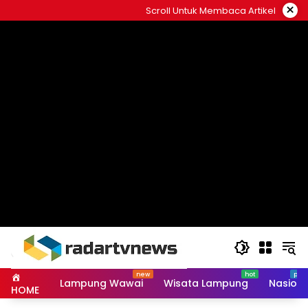
Skip
×
Scroll Untuk Membaca Artikel
to
content
Lampung Wawai
Wisata Lampung
Nasiona
HOME