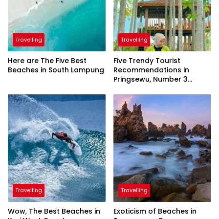
Travelling
Travelling
Here are The Five Best
Five Trendy Tourist
Beaches in South Lampung
Recommendations in
Pringsewu, Number 3
Inaugurated by the
President
Travelling
Travelling
Wow, The Best Beaches in
Exoticism of Beaches in