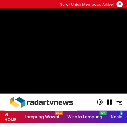
Skip
×
Scroll Untuk Membaca Artikel
to
content
Lampung Wawai
Wisata Lampung
Nasiona
HOME