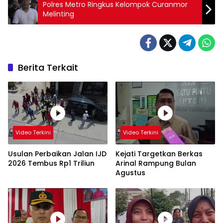
Polres Metro Ringkus Kelompok Curanmor
Melinting
Berita Terkait
Video Terkini
Video Terkini
Usulan Perbaikan Jalan IJD
Kejati Targetkan Berkas
2026 Tembus Rp1 Triliun
Arinal Rampung Bulan
Agustus