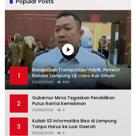
Popular Posts
Bangkitkan Transportasi Publik, Pemkot
1
Bandar Lampung Uji Coba Bus Umum
03/08/2026
866
Gubernur Mirza Tegaskan Pendidikan
2
Putus Rantai Kemiskinan
03/08/2026
9
Kuliah S3 Informatika Bisa di Lampung
3
Tanpa Harus ke Luar Daerah
05/08/2026
8