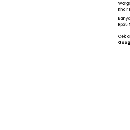
Warga
Khoir 
Banya
Rp35 
Cek ar
Goog