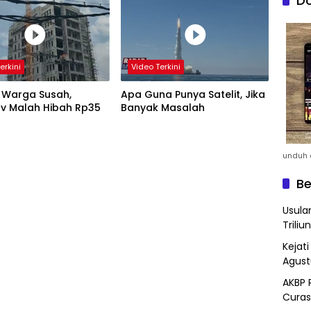
Do
erkini
Video Terkini
 Warga Susah,
Apa Guna Punya Satelit, Jika
v Malah Hibah Rp35
Banyak Masalah
unduh a
Be
Usula
Triliun
Kejat
Agust
AKBP 
Curas