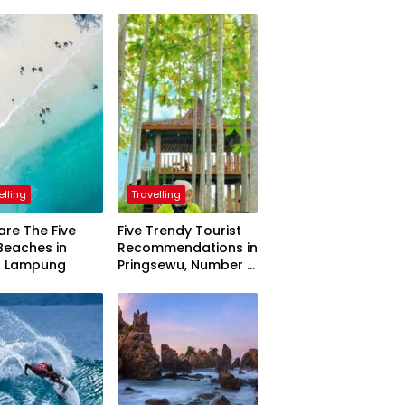
elling
Travelling
are The Five
Five Trendy Tourist
Beaches in
Recommendations in
h Lampung
Pringsewu, Number 3
Inaugurated by the
President