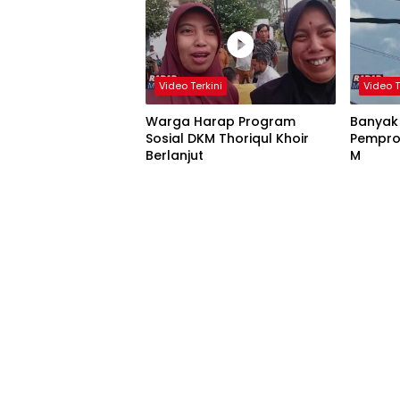
Video Terkini
Video T
Warga Harap Program
Banyak
Sosial DKM Thoriqul Khoir
Pempro
Berlanjut
M