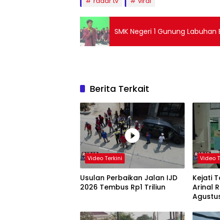
radar tv
viral
SMK Negeri 1 Gunung Labuhan Bel
Berita Terkait
Video Terkini
Video T
Usulan Perbaikan Jalan IJD
Kejati 
2026 Tembus Rp1 Triliun
Arinal
Agustu