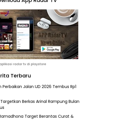
wnload App Radar TV
plikasi radar tv di playstore
rita Terbaru
n Perbaikan Jalan IJD 2026 Tembus Rp1
i Targetkan Berkas Arinal Rampung Bulan
us
Ramadhona Target Berantas Curat &