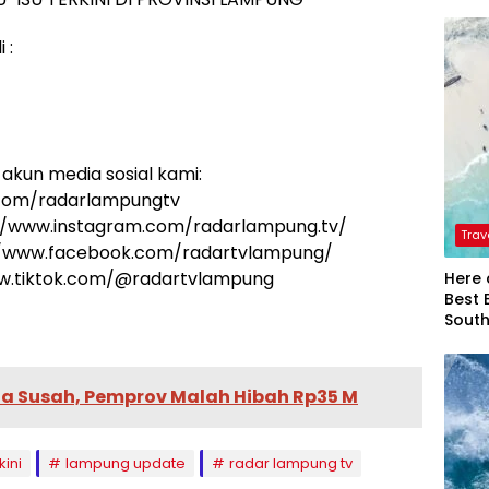
 :
akun media sosial kami:
/x.com/radarlampungtv
s://www.instagram.com/radarlampung.tv/
Trav
s://www.facebook.com/radartvlampung/
www.tiktok.com/@radartvlampung
Here 
Best 
Sout
 Susah, Pemprov Malah Hibah Rp35 M
kini
lampung update
radar lampung tv