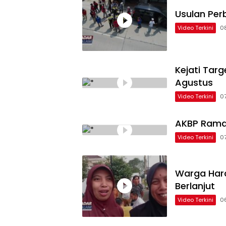
Usulan Perb
Video Terkini
0
Kejati Tar
Agustus
Video Terkini
0
AKBP Rama
Video Terkini
0
Warga Hara
Berlanjut
Video Terkini
0