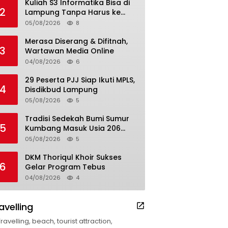
Kuliah S3 Informatika Bisa di
2
Lampung Tanpa Harus ke
Luar Daerah
05/08/2026
8
Merasa Diserang & Difitnah,
3
Wartawan Media Online
04/08/2026
6
29 Peserta PJJ Siap Ikuti MPLS,
4
Disdikbud Lampung
05/08/2026
5
Tradisi Sedekah Bumi Sumur
5
Kumbang Masuk Usia 206
Tahun
05/08/2026
5
DKM Thoriqul Khoir Sukses
6
Gelar Program Tebus
04/08/2026
4
avelling
Travelling, beach, tourist attraction,