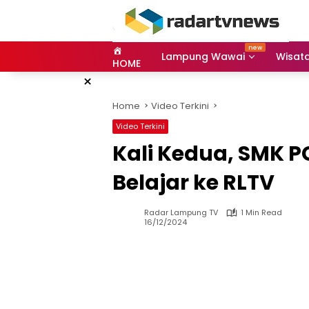
Skip
to
content
Lampung Wawai
Wisat
HOME
×
Home
Video Terkini
Video Terkini
Kali Kedua, SMK 
Belajar ke RLTV
Radar Lampung TV
1 Min Read
16/12/2024