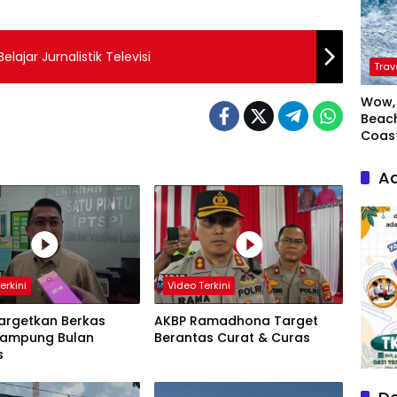
ajar Jurnalistik Televisi
Trav
Wow, 
Beach
Coas
Ad
erkini
Video Terkini
Targetkan Berkas
AKBP Ramadhona Target
 Rampung Bulan
Berantas Curat & Curas
s