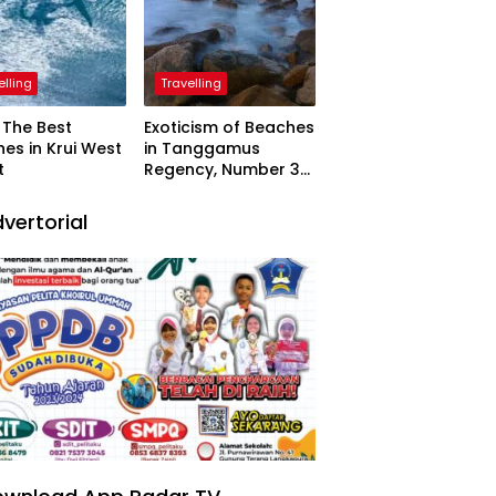
elling
Travelling
The Best
Exoticism of Beaches
es in Krui West
in Tanggamus
t
Regency, Number 3
Resembling Nature
Paintings
vertorial