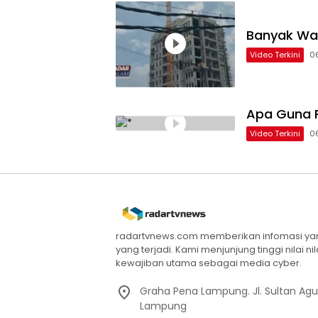
Banyak Wa
Video Terkini
0
Apa Guna P
Video Terkini
0
radartvnews.com memberikan infomasi yang
yang terjadi. Kami menjunjung tinggi nilai n
kewajiban utama sebagai media cyber.
Graha Pena Lampung. Jl. Sultan Ag
Lampung