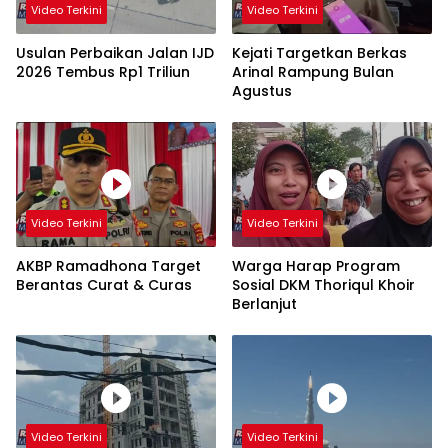
Video Terkini
Video Terkini
Usulan Perbaikan Jalan IJD
Kejati Targetkan Berkas
2026 Tembus Rp1 Triliun
Arinal Rampung Bulan
Agustus
Video Terkini
Video Terkini
AKBP Ramadhona Target
Warga Harap Program
Berantas Curat & Curas
Sosial DKM Thoriqul Khoir
Berlanjut
Video Terkini
Video Terkini