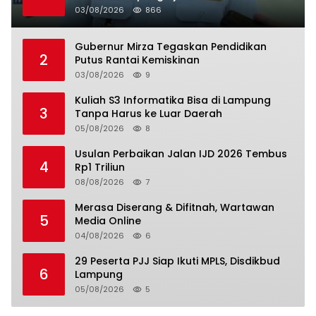
03/08/2026
866
Gubernur Mirza Tegaskan Pendidikan
2
Putus Rantai Kemiskinan
03/08/2026
9
Kuliah S3 Informatika Bisa di Lampung
3
Tanpa Harus ke Luar Daerah
05/08/2026
8
Usulan Perbaikan Jalan IJD 2026 Tembus
4
Rp1 Triliun
08/08/2026
7
Merasa Diserang & Difitnah, Wartawan
5
Media Online
04/08/2026
6
29 Peserta PJJ Siap Ikuti MPLS, Disdikbud
6
Lampung
05/08/2026
5