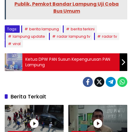
Publik, Pemkot Bandar Lampung Uji Coba
Bus Umum
Tags:
berita lampung
berita terkini
lampung update
radar lampung tv
radar tv
viral
Ketua DPW PAN Susun Kepengurusan PAN
Lampung
Berita Terkait