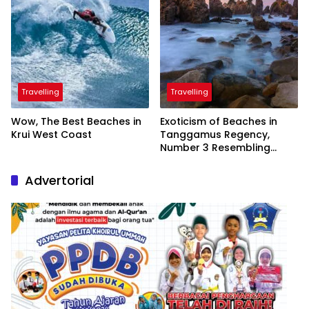
Travelling
Travelling
Wow, The Best Beaches in
Exoticism of Beaches in
Krui West Coast
Tanggamus Regency,
Number 3 Resembling
Nature Paintings
Advertorial