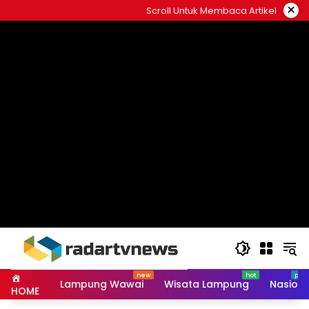
Skip
×
Scroll Untuk Membaca Artikel
to
content
Lampung Wawai
Wisata Lampung
Nasiona
HOME