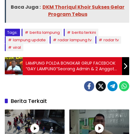
Baca Juga :
DKM Thoriqul Khoir Sukses Gelar
Program Tebus
Tags:
berita lampung
berita terkini
lampung update
radar lampung tv
radar tv
viral
LAMPUNG POLDA BONGKAR GRUP FACEBOOK
“GAY LAMPUNG”Seorang Admin & 2 Anggota
Grup Diringkus
Berita Terkait