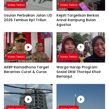
Video Terkini
Video Terkini
Usulan Perbaikan Jalan IJD
Kejati Targetkan Berkas
2026 Tembus Rp1 Triliun
Arinal Rampung Bulan
Agustus
Video Terkini
Video Terkini
AKBP Ramadhona Target
Warga Harap Program
Berantas Curat & Curas
Sosial DKM Thoriqul Khoir
Berlanjut
Video Terkini
Video Terkini