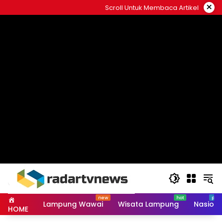
Skip
×
Scroll Untuk Membaca Artikel
to
content
Lampung Wawai
Wisata Lampung
Nasiona
HOME