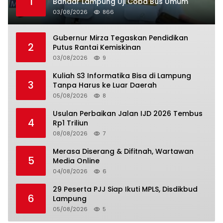
1
Bandar Lampung Uji Coba Bus Umum
03/08/2026
866
Gubernur Mirza Tegaskan Pendidikan
2
Putus Rantai Kemiskinan
03/08/2026
9
Kuliah S3 Informatika Bisa di Lampung
3
Tanpa Harus ke Luar Daerah
05/08/2026
8
Usulan Perbaikan Jalan IJD 2026 Tembus
4
Rp1 Triliun
08/08/2026
7
Merasa Diserang & Difitnah, Wartawan
5
Media Online
04/08/2026
6
29 Peserta PJJ Siap Ikuti MPLS, Disdikbud
6
Lampung
05/08/2026
5