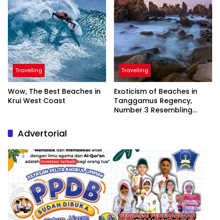
Travelling
Travelling
Wow, The Best Beaches in
Exoticism of Beaches in
Krui West Coast
Tanggamus Regency,
Number 3 Resembling
Nature Paintings
Advertorial